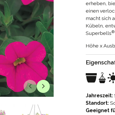
erheben, bie
einen verloc
macht sich 
Kübeln, entw
®
Superbells
Höhe x Ausbr
Eigenscha
Jahreszeit:
Standort:
So
Geeignet fü