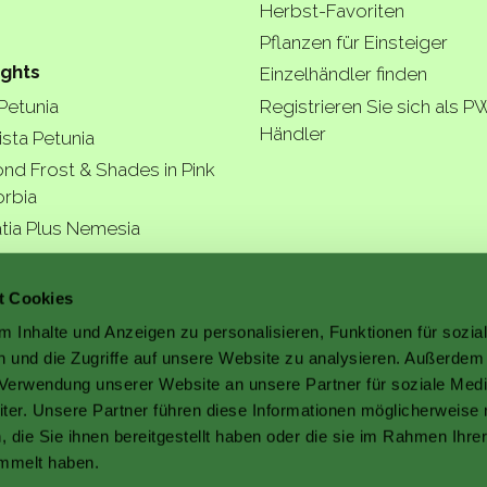
Herbst-Favoriten
Pflanzen für Einsteiger
ights
Einzelhändler finden
 Petunia
Registrieren Sie sich als P
Händler
ista Petunia
nd Frost & Shades in Pink
rbia
tia Plus Nemesia
ngea Arborescens
r garde
t Cookies
 Inhalte und Anzeigen zu personalisieren, Funktionen für sozia
 und die Zugriffe auf unsere Website zu analysieren. Außerdem
r Verwendung unserer Website an unsere Partner für soziale Med
er. Unsere Partner führen diese Informationen möglicherweise 
a better
die Sie ihnen bereitgestellt haben oder die sie im Rahmen Ihre
mmelt haben.