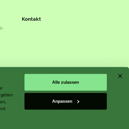
Kontakt
W-
n starts
Alle zulassen
le
 geben
Anpassen
ien,
mit
 plant
r