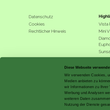
Highl
Datenschutz
Cookies
Vista
Rechtlicher Hinweis
Mini V
Diamo
Eupho
Sunsa
Hydra
a bette
Diese Webseite verwende
Wir verwenden Cookies, um
Medien anbieten zu können
wir Informationen zu Ihre
Werbung und Analysen weit
with 
weiteren Daten zusammen, 
Nutzung der Dienste gesa