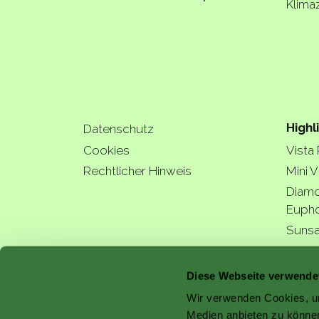
Klima
Highl
Datenschutz
Cookies
Vista
Rechtlicher Hinweis
Mini V
Diamo
Eupho
Sunsa
Hydra
a bette
Diese Webseite verwende
Wir verwenden Cookies, um
Medien anbieten zu können