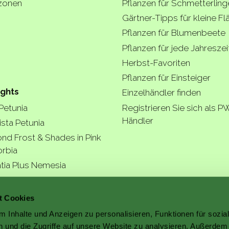
zonen
Pflanzen für Schmetterling
Gärtner-Tipps für kleine F
Pflanzen für Blumenbeete
Pflanzen für jede Jahreszei
Herbst-Favoriten
Pflanzen für Einsteiger
ights
Einzelhändler finden
 Petunia
Registrieren Sie sich als P
Händler
ista Petunia
nd Frost & Shades in Pink
rbia
tia Plus Nemesia
ngea Arborescens
r garde
t Cookies
 Inhalte und Anzeigen zu personalisieren, Funktionen für sozia
 und die Zugriffe auf unsere Website zu analysieren. Außerdem