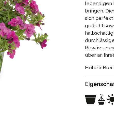
lebendigen 
bringen. Di
sich perfek
gedeiht sow
halbschattig
durchlässig
Bewässerung
über an ihre
Höhe x Breit
Eigenscha