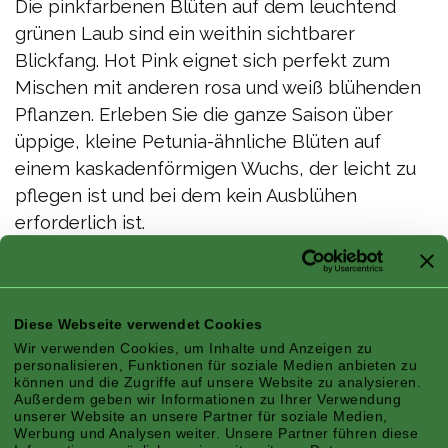
Die pinkfarbenen Blüten auf dem leuchtend
grünen Laub sind ein weithin sichtbarer
Blickfang. Hot Pink eignet sich perfekt zum
Mischen mit anderen rosa und weiß blühenden
Pflanzen. Erleben Sie die ganze Saison über
üppige, kleine Petunia-ähnliche Blüten auf
einem kaskadenförmigen Wuchs, der leicht zu
pflegen ist und bei dem kein Ausblühen
erforderlich ist.
Höhe x Breite: 30 cm x 60 cm
Eigenschaften
Diese Webseite verwendet Cookies
Wir verwenden Cookies, um Inhalte und Anzeigen zu
personalisieren, Funktionen für soziale Medien anbieten zu
können und die Zugriffe auf unsere Website zu analysieren.
Außerdem geben wir Informationen zu Ihrer Verwendung
unserer Website an unsere Partner für soziale Medien,
Werbung und Analysen weiter. Unsere Partner führen diese