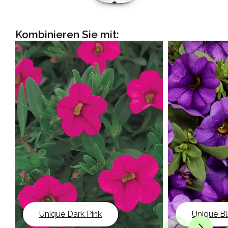
Kombinieren Sie mit:
Unique Dark Pink
Unique Bl