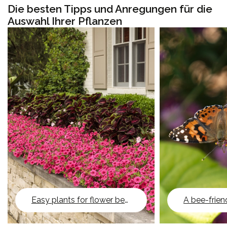
Die besten Tipps und Anregungen für die
Auswahl Ihrer Pflanzen
Easy plants for flower beds
A bee-frien