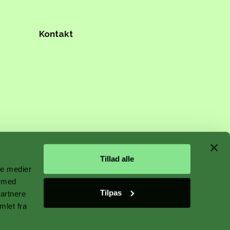
Kontakt
n starts
Tillad alle
ale medier
e med
Tilpas
partnere
 plant
mlet fra