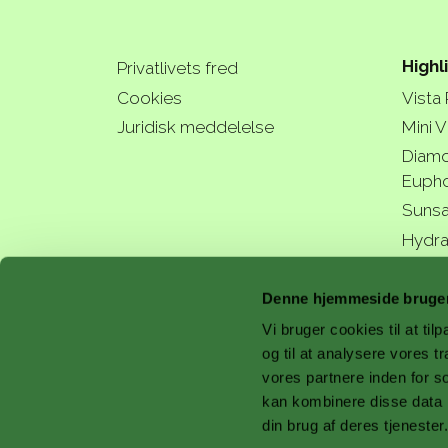
Highl
Privatlivets fred
Cookies
Vista
Juridisk meddelelse
Mini V
Diamo
Eupho
Sunsa
Hydra
a bette
Denne hjemmeside bruger
Vi bruger cookies til at til
og til at analysere vores 
vores partnere inden for s
with 
kan kombinere disse data m
din brug af deres tjenester