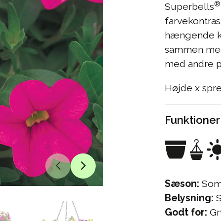
®
Superbells
farvekontras
hængende ku
sammen med
med andre pl
Højde x spr
Funktioner
Sæson:
Som
Belysning:
S
Godt for:
Gr