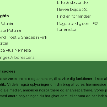
Efterårsfavoritter
Havearbejde 101
ights
Find en forhandler
 Petunia
Registrer dig som PW-
forhandler
ista Petunia
nd Frost & Shades in Pink
rbia
tia Plus Nemesia
ngea Arborescens
r garde
 cookies
passe vores indhold og annoncer, til at vise dig funktioner til soci
trafik. Vi deler også oplysninger om din brug af vores hjemmesid
ociale medier, annonceringspartnere og analysepartnere. Vores 
a better
ed andre oplysninger, du har givet dem, eller som de har indsa
.