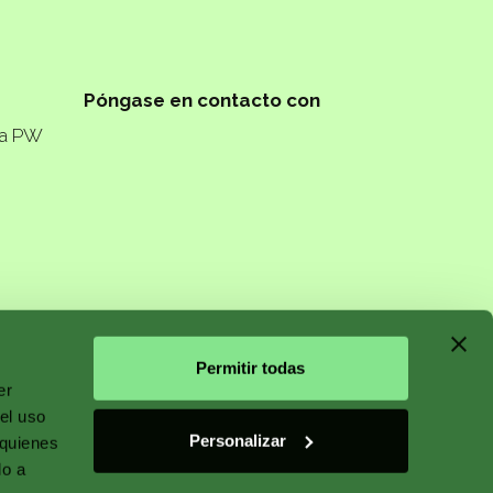
Póngase en contacto con
ta PW
n starts
Permitir todas
er
el uso
Personalizar
 quienes
do a