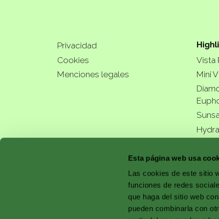
Highl
Privacidad
Cookies
Vista
Menciones legales
Mini V
Diamo
Eupho
Sunsa
Hydra
a bette
Esta página web usa cook
Las cookies de este sitio 
funciones de redes sociale
que haga del sitio web con
pueden combinarla con otr