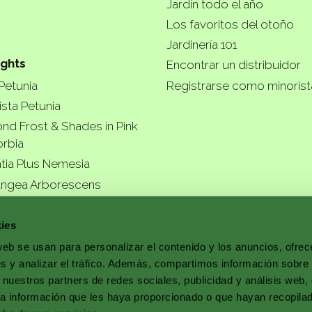
Jardín todo el año
Los favoritos del otoño
Jardinería 101
ights
Encontrar un distribuidor
 Petunia
Registrarse como minoris
ista Petunia
nd Frost & Shades in Pink
rbia
tia Plus Nemesia
ngea Arborescens
r garde
ies
web se usan para personalizar el contenido y los anuncios, ofrec
s y analizar el tráfico. Además, compartimos información sobre 
 nuestros partners de redes sociales, publicidad y análisis web,
a información que les haya proporcionado o que hayan recopila