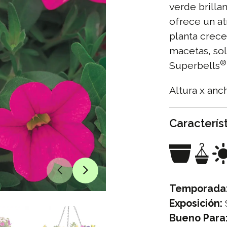
verde brilla
ofrece un at
planta crece
macetas, sol
®
Superbells
Altura x anc
Caracterís
Temporada
Exposición:
Bueno Para