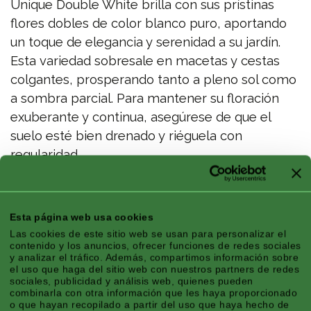
Unique Double White brilla con sus prístinas
flores dobles de color blanco puro, aportando
un toque de elegancia y serenidad a su jardín.
Esta variedad sobresale en macetas y cestas
colgantes, prosperando tanto a pleno sol como
a sombra parcial. Para mantener su floración
exuberante y continua, asegúrese de que el
suelo esté bien drenado y riéguela con
regularidad.
Altura x Extensión/Tamaño: 30 x 60 cm
Esta página web usa cookies
Características
Las cookies de este sitio web se usan para personalizar el
contenido y los anuncios, ofrecer funciones de redes sociales
y analizar el tráfico. Además, compartimos información sobre
el uso que haga del sitio web con nuestros partners de redes
sociales, publicidad y análisis web, quienes pueden
combinarla con otra información que les haya proporcionado
o que hayan recopilado a partir del uso que haya hecho de