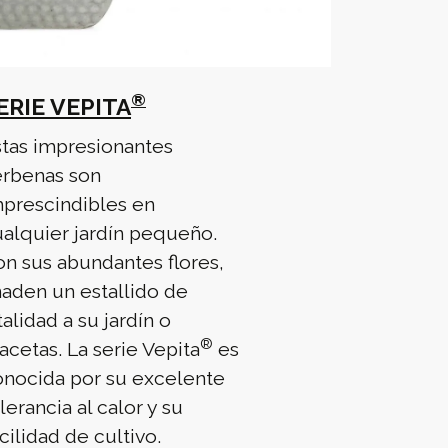
®
ERIE VEPITA
stas impresionantes
erbenas son
mprescindibles en
alquier jardín pequeño.
n sus abundantes flores,
aden un estallido de
talidad a su jardín o
®
cetas. La serie Vepita
es
onocida por su excelente
lerancia al calor y su
cilidad de cultivo.