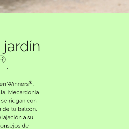
jardín
®
.
®
ven Winners
.
lia, Mecardonia
 se riegan con
a de tu balcón.
elajación a su
 consejos de