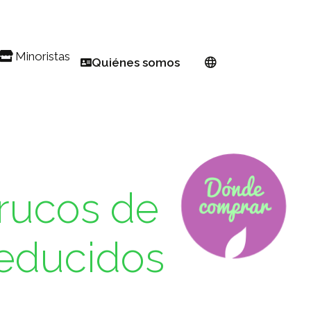
Minoristas
Quiénes somos
ón
Encontrar un distribuidor
Red europea
mavera
Registrarse como minorista PW
Acerca de Proven Winners
k Euphorbia
olinizador
Criadores
dinería para espacios reducidos
Conviértete en embajador
trucos de
ores
l año
reducidos
 del otoño
1