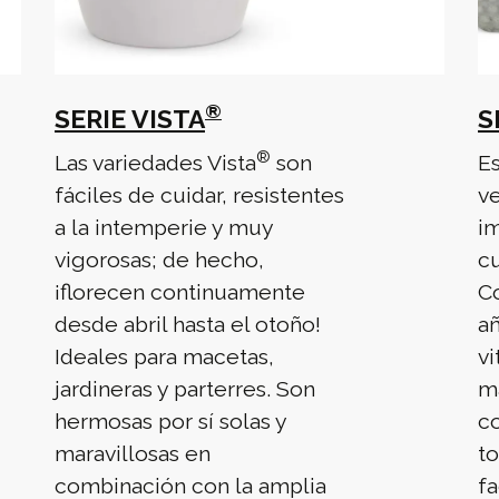
®
SERIE VISTA
S
®
Las variedades Vista
son
E
fáciles de cuidar, resistentes
v
a la intemperie y muy
i
vigorosas; de hecho,
cu
¡florecen continuamente
Co
desde abril hasta el otoño!
añ
Ideales para macetas,
vi
jardineras y parterres. Son
ma
hermosas por sí solas y
c
maravillosas en
to
combinación con la amplia
fa