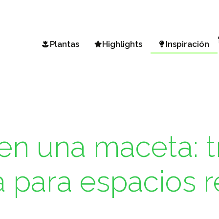
Plantas
Highlights
Inspiración
Buscar una planta
Vista Petunia
Jardín y Balc
Surtido A-Z
Mini Vista Petunia
Jardín de pri
Zonas climáticas
Diamond Frost & Shades in Pin
¡BEEautiful! P
Sunsatia Plus Nemesia
Trucos de jar
en una maceta: 
Hydrangea Arborescens
Macizos de fl
Jardín todo e
ía para espacios 
Los favoritos
Jardinería 10