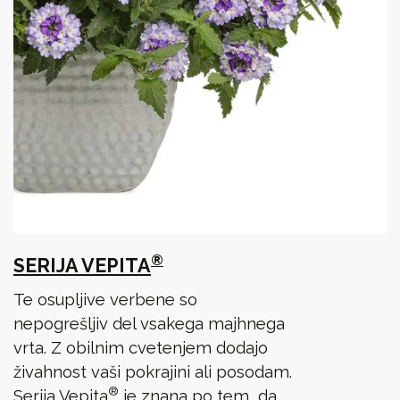
®
SERIJA VEPITA
Te osupljive verbene so
nepogrešljiv del vsakega majhnega
vrta. Z obilnim cvetenjem dodajo
živahnost vaši pokrajini ali posodam.
®
Serija Vepita
je znana po tem, da