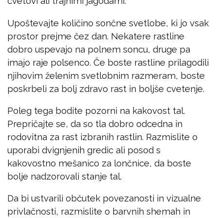
cvetovi ali trajnimi jagodami.
Upoštevajte količino sončne svetlobe, ki jo vsak
prostor prejme čez dan. Nekatere rastline
dobro uspevajo na polnem soncu, druge pa
imajo raje polsenco. Če boste rastline prilagodili
njihovim želenim svetlobnim razmeram, boste
poskrbeli za bolj zdravo rast in boljše cvetenje.
Poleg tega bodite pozorni na kakovost tal.
Prepričajte se, da so tla dobro odcedna in
rodovitna za rast izbranih rastlin. Razmislite o
uporabi dvignjenih gredic ali posod s
kakovostno mešanico za lončnice, da boste
bolje nadzorovali stanje tal.
Da bi ustvarili občutek povezanosti in vizualne
privlačnosti, razmislite o barvnih shemah in