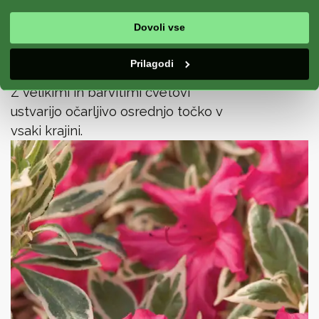
kompaktne velikosti pa so
Dovoli vse
primerne za majhne vrtove in
posode. Uživajte v njihovi
Prilagodi
dolgotrajni lepoti skozi vso sezono.
Z velikimi in barvitimi cvetovi
ustvarijo očarljivo osrednjo točko v
vsaki krajini.