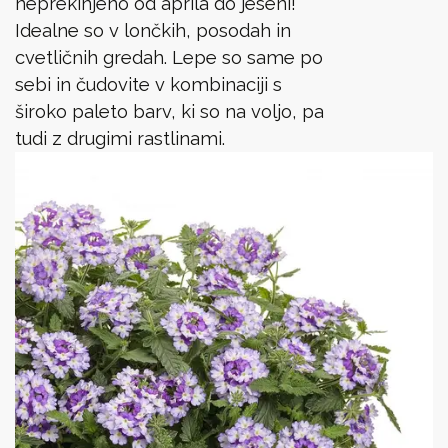
neprekinjeno od aprila do jeseni!
Idealne so v lončkih, posodah in
cvetličnih gredah. Lepe so same po
sebi in čudovite v kombinaciji s
široko paleto barv, ki so na voljo, pa
tudi z drugimi rastlinami.