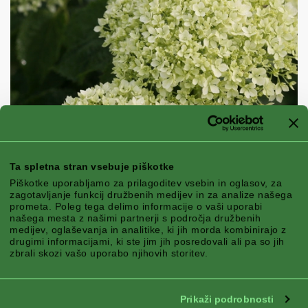
Ta spletna stran vsebuje piškotke
Piškotke uporabljamo za prilagoditev vsebin in oglasov, za
zagotavljanje funkcij družbenih medijev in za analize našega
prometa. Poleg tega delimo informacije o vaši uporabi
našega mesta z našimi partnerji s področja družbenih
medijev, oglaševanja in analitike, ki jih morda kombinirajo z
drugimi informacijami, ki ste jim jih posredovali ali pa so jih
zbrali skozi vašo uporabo njihovih storitev.
®
BELLARAGAZZA
SERIE
Serija Bellaragazza ponuja vrsto
Prikaži podrobnosti
živahnih odtenkov, zaradi svoje