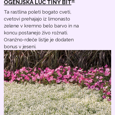
®
OGENJSKA LUČ TINY BIT
Ta rastlina poleti bogato cveti,
cvetovi prehajajo iz limonasto
zelene v kremno belo barvo in na
koncu postanejo živo rožnati.
Oranžno-rdeče listje je dodaten
bonus v jeseni.