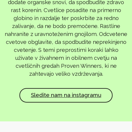
dodate organske snovi, da spodbudite zdravo
rast korenin. Cvetlice posadite na primerno
globino in razdalje ter poskrbite za redno
zalivanje, da ne bodo premočene. Rastline
nahranite z uravnoteženim gnojilom. Odcvetene
cvetove obglavite, da spodbudite neprekinjeno
cvetenje. S temi preprostimi koraki lahko
uživate v živahnem in obilnem cvetju na
cvetličnih gredah Proven Winners, ki ne
zahtevajo veliko vzdrževanja.
Sledite nam na instagramu