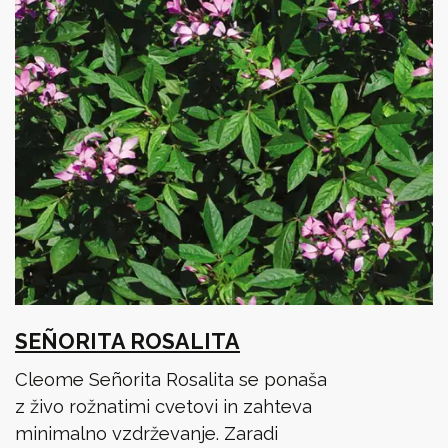
SEÑORITA ROSALITA
Cleome Señorita Rosalita se ponaša
z živo rožnatimi cvetovi in zahteva
minimalno vzdrževanje. Zaradi