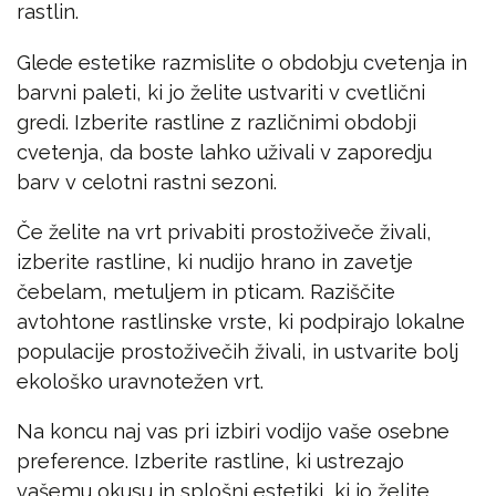
rastlin.
Glede estetike razmislite o obdobju cvetenja in
barvni paleti, ki jo želite ustvariti v cvetlični
gredi. Izberite rastline z različnimi obdobji
cvetenja, da boste lahko uživali v zaporedju
barv v celotni rastni sezoni.
Če želite na vrt privabiti prostoživeče živali,
izberite rastline, ki nudijo hrano in zavetje
čebelam, metuljem in pticam. Raziščite
avtohtone rastlinske vrste, ki podpirajo lokalne
populacije prostoživečih živali, in ustvarite bolj
ekološko uravnotežen vrt.
Na koncu naj vas pri izbiri vodijo vaše osebne
preference. Izberite rastline, ki ustrezajo
vašemu okusu in splošni estetiki, ki jo želite