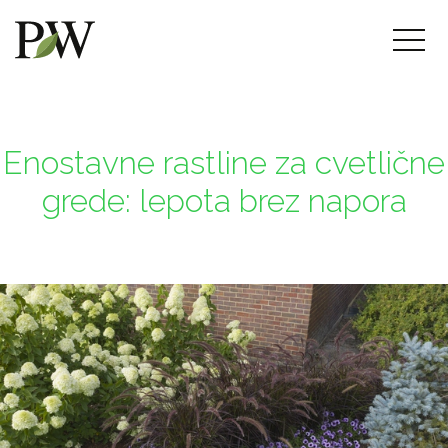
Enostavne rastline za cvetlične
grede: lepota brez napora