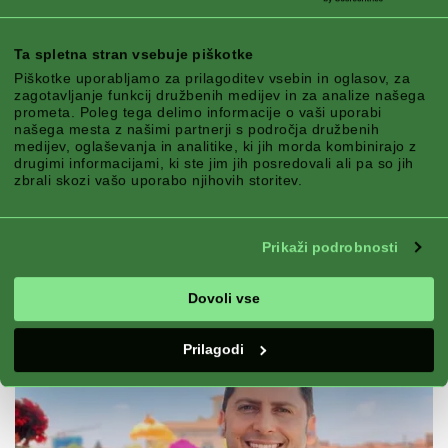
Ta spletna stran vsebuje piškotke
Piškotke uporabljamo za prilagoditev vsebin in oglasov, za
zagotavljanje funkcij družbenih medijev in za analize našega
prometa. Poleg tega delimo informacije o vaši uporabi
našega mesta z našimi partnerji s področja družbenih
medijev, oglaševanja in analitike, ki jih morda kombinirajo z
drugimi informacijami, ki ste jim jih posredovali ali pa so jih
zbrali skozi vašo uporabo njihovih storitev.
ZAHTEVE
Prikaži podrobnosti
- obsedeni z vrtnarjenjem - javni
profil - angažirana skupnost - sledite
Dovoli vse
našim kanalom
Prilagodi