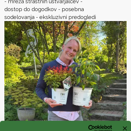
- mreža strastnih ustvarjalcev -
dostop do dogodkov - posebna
sodelovanja - ekskluzivni predogledi