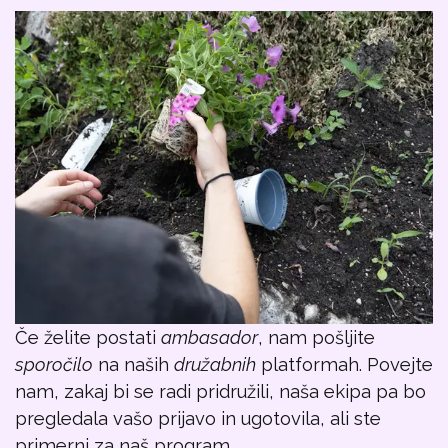
Če želite postati
ambasador
, nam pošljite
sporočilo
na naših
družabnih
platformah. Povejte
nam, zakaj bi se radi pridružili, naša ekipa pa bo
pregledala vašo prijavo in ugotovila, ali ste
primerni za naš program.