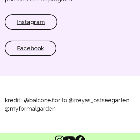
Instagram
Facebook
krediti:
@balcone.fiorito
@freyas_ostseegarten
@myformalgarden