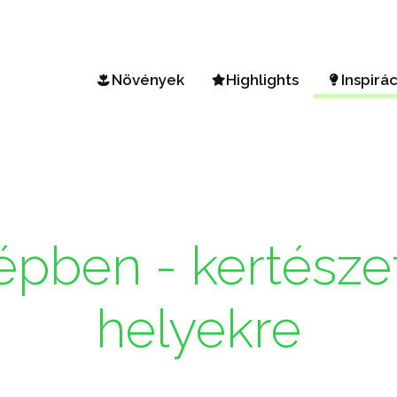
Növények
Highlights
Inspirá
Keresés egy növényben
Vista Petunia
Kert és
A-Z választék
Mini Vista Petúnia
Tavaszi
Éghajlati zónák
Diamond Frost & Shades 
BEEauti
Sunsatia Plus Nemesia
Kertész
pben - kertészet
Hortenzia Arborescens
Virágág
Kert e
helyekre
Őszi k
Kertés