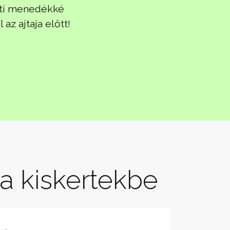
erti menedékké
z ajtaja előtt!
a kiskertekbe