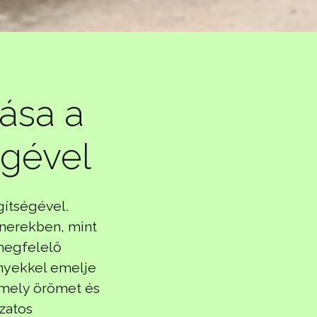
tása a
égével
gítségével.
énerekben, mint
 megfelelő
ényekkel emelje
 amely örömet és
zatos