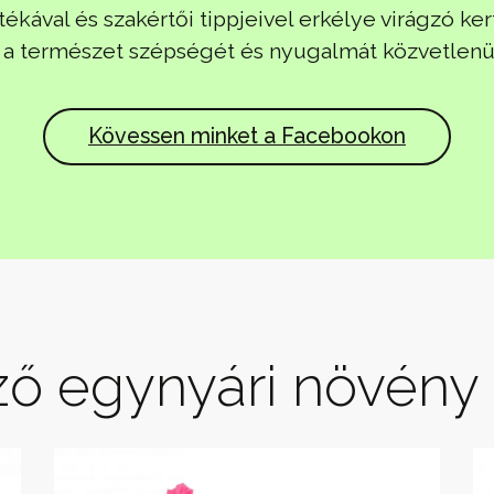
ékával és szakértői tippjeivel erkélye virágzó k
e a természet szépségét és nyugalmát közvetlenül a
Kövessen minket a Facebookon
ő egynyári növény 