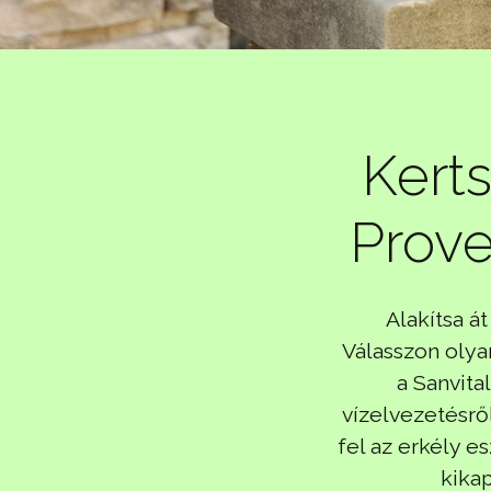
Kerts
Prov
Alakítsa á
Válasszon olya
a Sanvita
vízelvezetésrő
fel az erkély e
kika