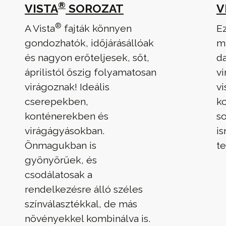
®
VISTA
SOROZAT
V
®
A Vista
fajták könnyen
E
gondozhatók, időjárásállóak
m
és nagyon erőteljesek, sőt,
d
áprilistól őszig folyamatosan
vi
virágoznak! Ideális
vi
cserepekben,
k
konténerekben és
so
virágágyásokban.
i
Önmagukban is
t
gyönyörűek, és
csodálatosak a
rendelkezésre álló széles
színválasztékkal, de más
növényekkel kombinálva is.