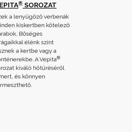
®
EPITA
SOROZAT
zek a lenyűgöző verbenák
inden kiskertben kötelező
arabok. Bőséges
rágaikkal élénk színt
sznek a kertbe vagy a
®
onténerekbe. A Vepita
rozat kiváló hőtűréséről
smert, és könnyen
ermeszthető.