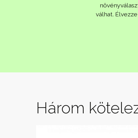
növényválaszt
válhat. Élvezz
Három kötelez