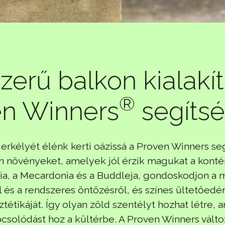
zerű balkon kialakí
®
en Winners
segíts
t erkélyét élénk kerti oázissá a Proven Winners se
n növényeket, amelyek jól érzik magukat a kont
lia, a Mecardonia és a Buddleja, gondoskodjon a
l és a rendszeres öntözésről, és színes ültetőed
sztétikáját. Így olyan zöld szentélyt hozhat létre,
pcsolódást hoz a kültérbe. A Proven Winners válto