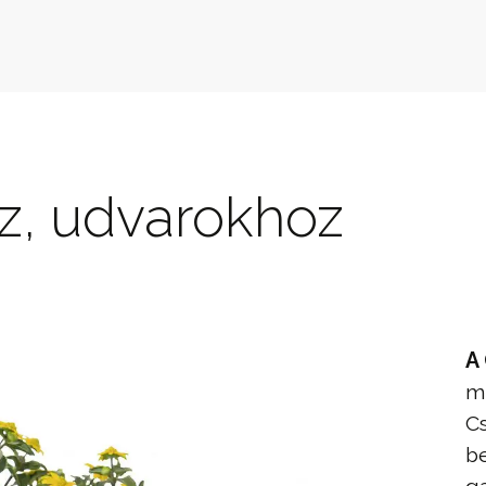
z, udvarokhoz
A
mi
Cs
be