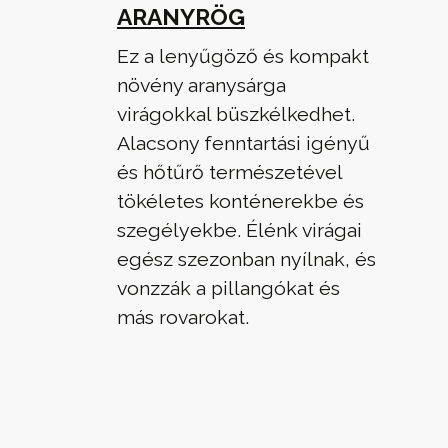
ARANYRÖG
Ez a lenyűgöző és kompakt
növény aranysárga
virágokkal büszkélkedhet.
Alacsony fenntartási igényű
és hőtűrő természetével
tökéletes konténerekbe és
szegélyekbe. Élénk virágai
egész szezonban nyílnak, és
vonzzák a pillangókat és
más rovarokat.