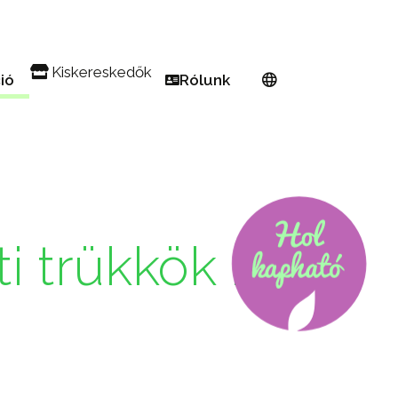
Kiskereskedők
ció
Rólunk
 Erkély
Keressen kiskereskedőt
Európai hálózat
 kert
Regisztráljon PW kiskereskedőként
A Proven Winners®-ről
in Pink Euphorbia
ful! Beporzó
Tenyésztők
eti trükkök kis helyekre
Legyen nagykövet
i trükkök kis
yások könnyen elkészítve
gész évben
edvencek
zkedés 101