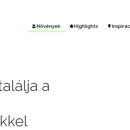
Növények
Highlights
Inspirá
Keresés egy növényben
Vista Petunia
Kert és
A-Z választék
Mini Vista Petúnia
Tavaszi
Éghajlati zónák
Diamond Frost & Shades 
BEEauti
Sunsatia Plus Nemesia
Kertész
lálja a
Hortenzia Arborescens
Virágág
Kert e
Őszi k
őkkel
Kertés