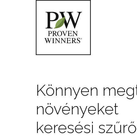
Könnyen megta
növényeket
keresési szűr