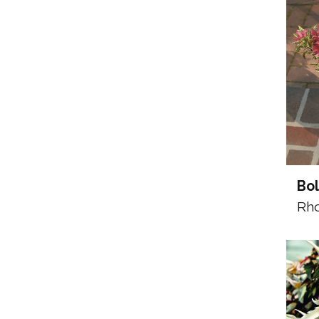
Bo
Rh