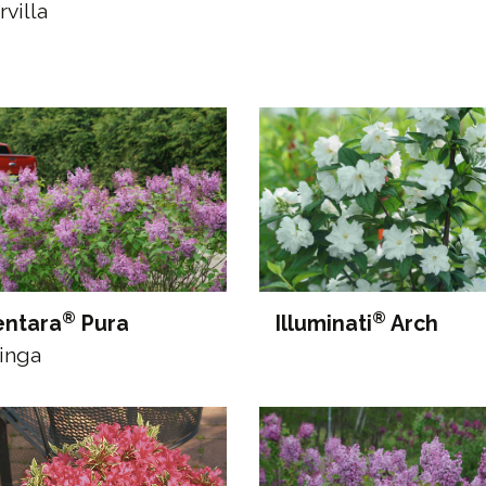
rvilla
®
®
entara
Pura
Illuminati
Arch
inga