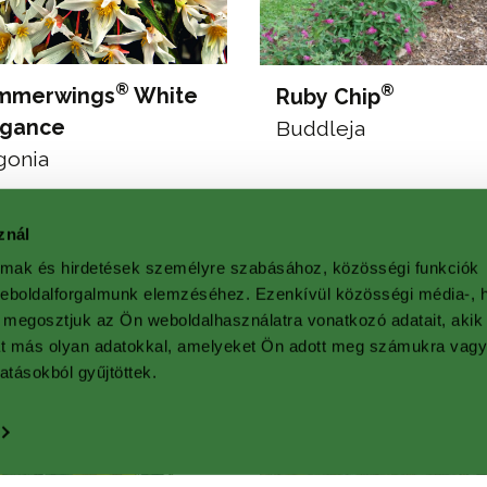
®
®
mmerwings
White
Ruby Chip
egance
Buddleja
gonia
znál
almak és hirdetések személyre szabásához, közösségi funkciók
weboldalforgalmunk elemzéséhez. Ezenkívül közösségi média-, h
 megosztjuk az Ön weboldalhasználatra vonatkozó adatait, akik
at más olyan adatokkal, amelyeket Ön adott meg számukra vag
atásokból gyűjtöttek.