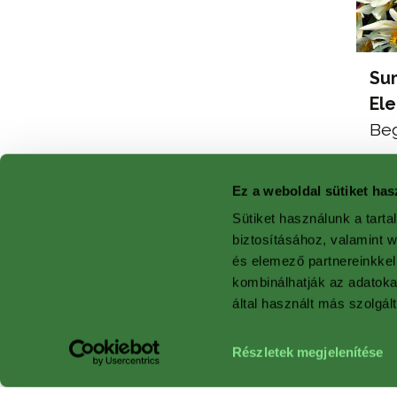
Su
El
Be
Ez a weboldal sütiket has
Sütiket használunk a tart
biztosításához, valamint 
és elemező partnereinkkel
kombinálhatják az adatok
által használt más szolgált
Részletek megjelenítése