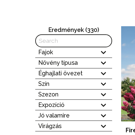
Eredmények
(330)
Fajok
Növény típusa
Éghajlati övezet
Szín
Szezon
Expozíció
Jó valamire
Virágzás
Fir