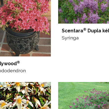
®
Scentara
Dupla ké
Syringa
®
llywood
ododendron