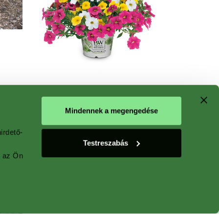
®
TrioMio
Unique
Mindennek a megengedése
Poesia
Calibrachoa
irdető-
Testreszabás
y az Ön
®
Vista
Jazzberry
Petunia