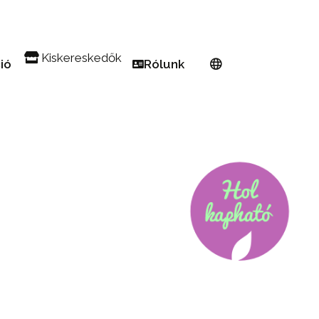
Kiskereskedők
ció
Rólunk
 Erkély
Keressen kiskereskedőt
Európai hálózat
 kert
Regisztráljon PW kiskereskedőként
A Proven Winners®-ről
in Pink Euphorbia
ful! Beporzó
Tenyésztők
eti trükkök kis helyekre
Legyen nagykövet
yások könnyen elkészítve
gész évben
edvencek
zkedés 101