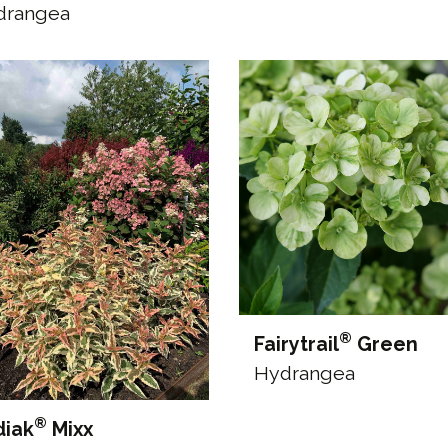
drangea
®
Fairytrail
Green
Hydrangea
®
diak
Mixx