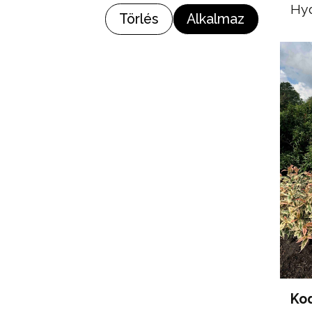
Hy
Törlés
Alkalmaz
Ko