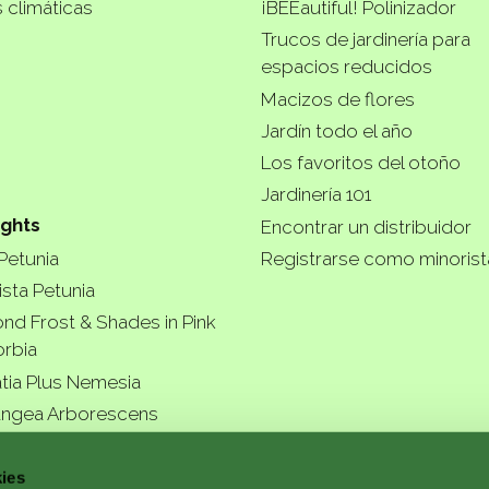
 climáticas
¡BEEautiful! Polinizador
Trucos de jardinería para
espacios reducidos
Macizos de flores
Jardín todo el año
Los favoritos del otoño
Jardinería 101
ights
Encontrar un distribuidor
 Petunia
Registrarse como minoris
ista Petunia
nd Frost & Shades in Pink
rbia
tia Plus Nemesia
ngea Arborescens
ies