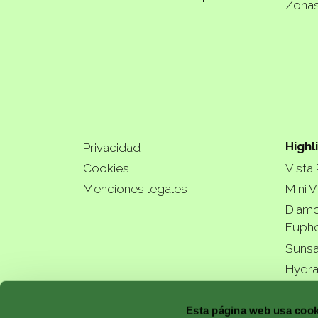
Zonas
Highl
Privacidad
Cookies
Vista
Menciones legales
Mini V
Diamo
Eupho
Sunsa
Hydra
Esta página web usa cook