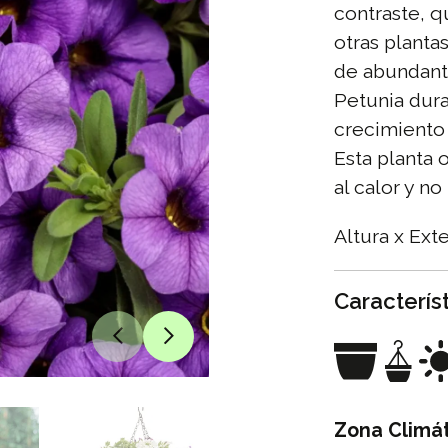
contraste, q
otras plantas
de abundante
Petunia dur
crecimiento
Esta planta 
al calor y n
Altura x Ex
Caracterís
Zona Climát