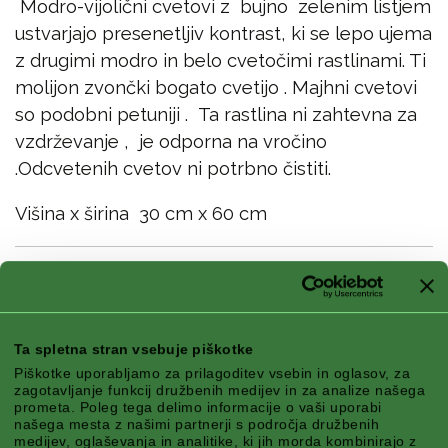
Modro-vijolični cvetovi z bujno zelenim listjem
ustvarjajo presenetljiv kontrast, ki se lepo ujema
z drugimi modro in belo cvetočimi rastlinami. Ti
molijon zvončki bogato cvetijo . Majhni cvetovi
so podobni petuniji . Ta rastlina ni zahtevna za
vzdrževanje , je odporna na vročino
.Odcvetenih cvetov ni potrbno čistiti.
Višina x širina 30 cm x 60 cm
Značilnosti
Ta spletna stran vsebuje piškotke
Piškotke uporabljamo za prilagoditev vsebin in oglasov, za
zagotavljanje funkcij družbenih medijev in za analize našega
Podnebni pas:
Mountain, Atlantic, Continental
prometa. Poleg tega delimo informacije o vaši uporabi
Sezona:
Poletje, Jesen
našega mesta z našimi partnerji s področja družbenih
medijev, oglaševanja in analitike, ki jih morda kombinirajo z