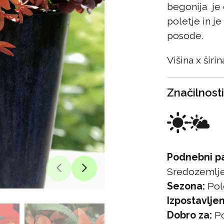
begonija je 
poletje in je
posode.
Višina x šir
Značilnosti
Podnebni p
Sredozemlj
Sezona:
Pol
Izpostavljen
Dobro za:
Po