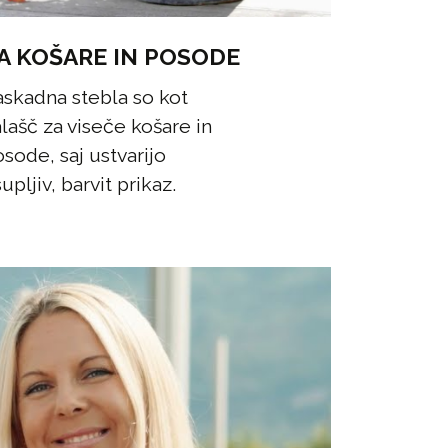
A KOŠARE IN POSODE
skadna stebla so kot
lašč za viseče košare in
sode, saj ustvarijo
upljiv, barvit prikaz.