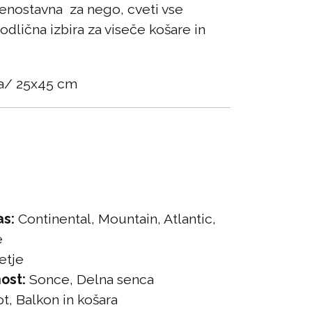
enostavna za nego, cveti vse
 odlična izbira za viseče košare in
ina/ 25x45 cm
as:
Continental, Mountain, Atlantic,
e
etje
ost:
Sonce, Delna senca
t, Balkon in košara