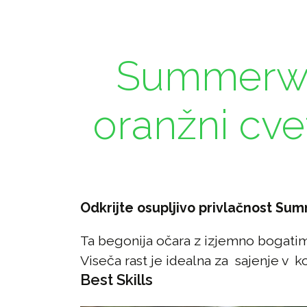
Summerw
oranžni cvet
Odkrijte osupljivo privlačnost S
Ta begonija očara z izjemno bogatimi
Viseča rast je idealna za sajenje v ko
Best Skills