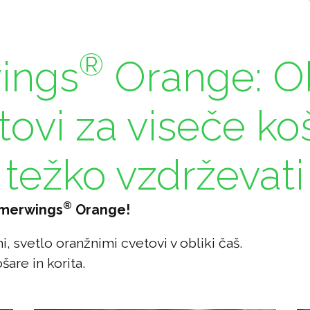
®
ings
Orange: Ob
ovi za viseče koša
težko vzdrževati
®
ummerwings
Orange!
, svetlo oranžnimi cvetovi v obliki čaš.
šare in korita.