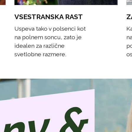
VSESTRANSKA RAST
Z
Uspeva tako v polsenci kot
Ka
na polnem soncu, zato je
na
idealen za različne
po
svetlobne razmere.
os