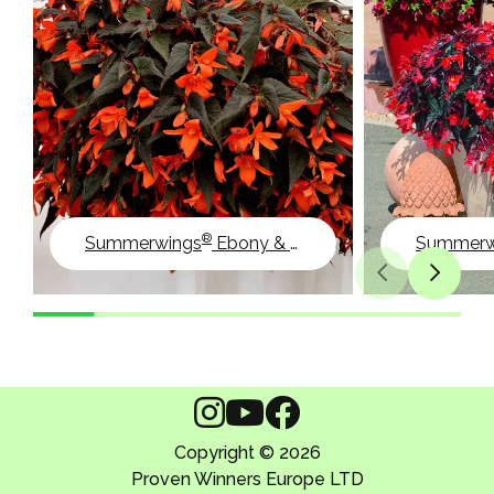
®
Summerwings
Ebony & Orange
Summerw
Copyright © 2026
Proven Winners Europe LTD