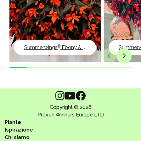
®
Summerwings
Ebony & Orange
Summerw
Copyright © 2026
Proven Winners Europe LTD
Piante
Ispirazione
Chi siamo