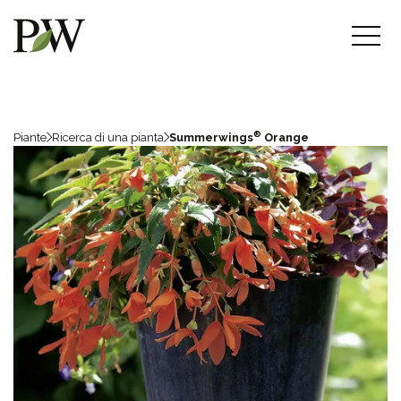
®
Piante
Ricerca di una pianta
Summerwings
Orange