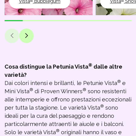
®
®
Vista
Bubblegum
Vista
Snow
®
Cosa distingue la Petunia Vista
dalle altre
varietà?
®
Dai colori intensi e brillanti, le Petunie Vista
e
®
®
Mini Vista
di Proven Winners
sono resistenti
alle intemperie e offrono prestazioni eccezionali
®
per tutta la stagione. Le varietà Vista
sono
ideali per la cura del paesaggio e rendono
particolarmente attraenti le aiuole e i balconi.
®
Solo le varietà Vista
originali hanno il vaso e