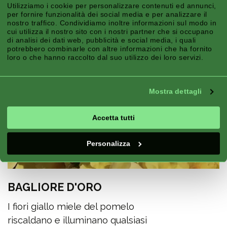
Utilizziamo i cookie per personalizzare contenuti ed annunci,
per fornire funzionalità dei social media e per analizzare il
nostro traffico. Condividiamo inoltre informazioni sul modo in
cui utilizza il nostro sito con i nostri partner che si occupano
di analisi dei dati web, pubblicità e social media, i quali
potrebbero combinarle con altre informazioni che ha fornito
loro o che hanno raccolto dal suo utilizzo dei loro servizi.
Mostra dettagli
Accetta tutti
Personalizza
BAGLIORE D'ORO
I fiori giallo miele del pomelo
riscaldano e illuminano qualsiasi