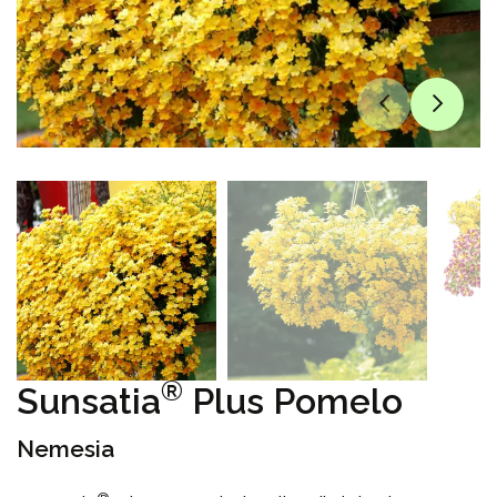
®
Sunsatia
Plus Pomelo
Nemesia