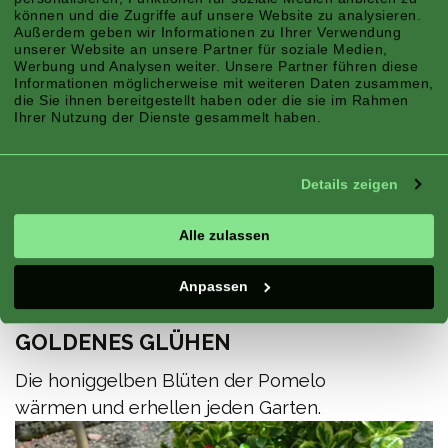
können und die Zugriffe auf unsere Website zu analysieren.
Außerdem geben wir Informationen zu Ihrer Verwendung
unserer Website an unsere Partner für soziale Medien,
Werbung und Analysen weiter. Unsere Partner führen diese
Informationen möglicherweise mit weiteren Daten zusammen,
die Sie ihnen bereitgestellt haben oder die sie im Rahmen
Ihrer Nutzung der Dienste gesammelt haben.
Details zeigen
Alle zulassen
Anpassen
GOLDENES GLÜHEN
Die honiggelben Blüten der Pomelo
wärmen und erhellen jeden Garten.