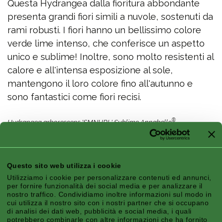
Questa Hydrangea dalla fioritura abbondante
presenta grandi fiori simili a nuvole, sostenuti da
rami robusti. I fiori hanno un bellissimo colore
verde lime intenso, che conferisce un aspetto
unico e sublime! Inoltre, sono molto resistenti al
calore e all'intensa esposizione al sole,
mantengono il loro colore fino all'autunno e
sono fantastici come fiori recisi.
®
Hydrangea arborescens 'SMNHRL' Sublime Annabelle
-
Propagazione vietata! EU PBR 69439
Caratteristiche
Questo sito web utilizza i cookie
Utilizziamo i cookie per personalizzare contenuti ed annunci,
per fornire funzionalità dei social media e per analizzare il
nostro traffico. Condividiamo inoltre informazioni sul modo in
cui utilizza il nostro sito con i nostri partner che si occupano
di analisi dei dati web, pubblicità e social media, i quali
potrebbero combinarle con altre informazioni che ha fornito