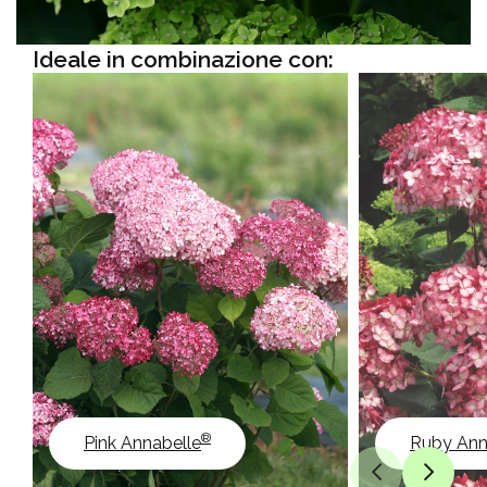
Ideale in combinazione con:
®
Pink Annabelle
Ruby Ann