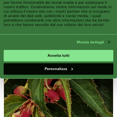
per fornire funzionalità dei social media e per analizzare il
nostro traffico. Condividiamo inoltre informazioni sul modo in
cui utilizza il nostro sito con i nostri partner che si occupano
di analisi dei dati web, pubblicità e social media, i quali
potrebbero combinarle con altre informazioni che ha fornito
loro o che hanno raccolto dal suo utilizzo dei loro servizi.
Mostra dettagli
Accetta tutti
Personalizza