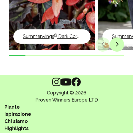
®
Summerwings
Dark Coral Elegance
Summerw
Copyright © 2026
Proven Winners Europe LTD
Piante
Ispirazione
Chi siamo
Highlights