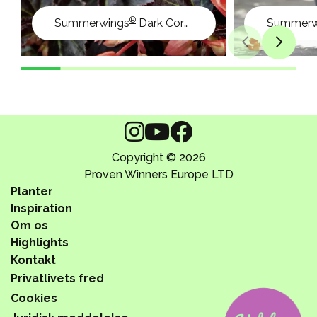
®
Summerwings
Dark Coral Elegance
Summerw
Copyright © 2026
Proven Winners Europe LTD
Planter
Inspiration
Om os
Highlights
Kontakt
Privatlivets fred
Cookies