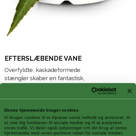
EFTERSLÆBENDE VANE
Overfyldte, kaskadeformede
stængler skaber en fantastisk,
iøjnefaldende udstilling.
Denne hjemmeside bruger cookies
Vi bruger cookies til at tilpasse vores indhold og annoncer, til
at vise dig funktioner til sociale medier og til at analysere
vores trafik. Vi deler også oplysninger om din brug af vores
hjemmeside med vores partnere inden for sociale medier,