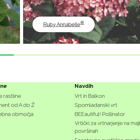
®
Ruby Annabelle
ine
Navdih
e rastline
Vrt in Balkon
ment od A do Ž
Spomladanski vrt
ebna območja
BEEautiful! Pollinator
Vrtički za vrtnarjenje na maj
površinah