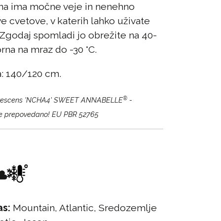
ina ima močne veje in nenehno
 cvetove, v katerih lahko uživate
 Zgodaj spomladi jo obrežite na 40-
na na mraz do -30 °C.
a: 140/120 cm.
®
rescens 'NCHA4' SWEET ANNABELLE
-
e prepovedano! EU PBR 52765
as:
Mountain, Atlantic, Sredozemlje