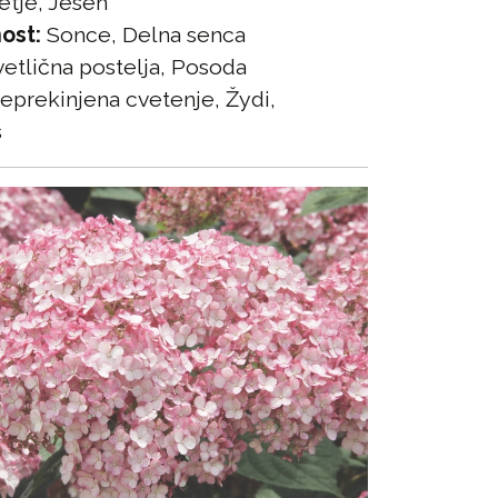
etje, Jesen
ost:
Sonce, Delna senca
etlična postelja, Posoda
prekinjena cvetenje, Žydi,
s