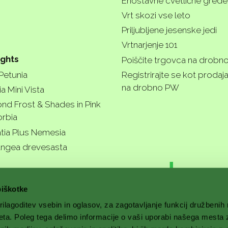
Enostavne cvetlične grede
Vrt skozi vse leto
Priljubljene jesenske jedi
Vrtnarjenje 101
ights
Poiščite trgovca na drobn
 Petunia
Registrirajte se kot prodaj
na drobno PW
a Mini Vista
nd Frost & Shades in Pink
rbia
tia Plus Nemesia
ngea drevesasta
r garde
piškotke
ilagoditev vsebin in oglasov, za zagotavljanje funkcij družbenih
eta. Poleg tega delimo informacije o vaši uporabi našega mesta 