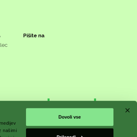
Pišite na
o
alec
n starts
Dovoli vse
 medijev
z našimi
Prilagodi