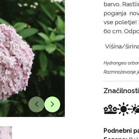
barvo. Rastl
poganja nove
vse poletje!
60 cm. Odpor
Višina/širin
Hydrangea arbo
Razmnoževanje j
Značilnosti
Podnebni p