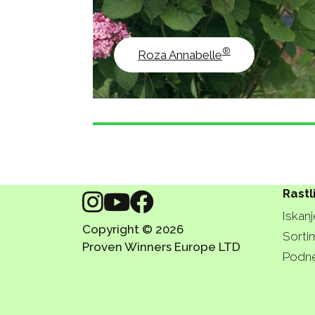
®
Roza Annabelle
Rastl
Iskanj
Copyright © 2026
Sorti
Proven Winners Europe LTD
Podn