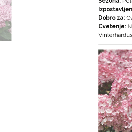
Sezona:
Pol
Izpostavljen
Dobro za:
Cv
Cvetenje:
Ne
Vinterhardu