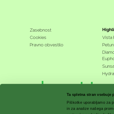
Highl
Zasebnost
Cookies
Vista
Pravno obvestilo
Petuni
Diamo
Eupho
Sunsa
Hydra
a bette
Ta spletna stran vsebuje 
Piškotke uporabljamo za pr
in za analize našega prom