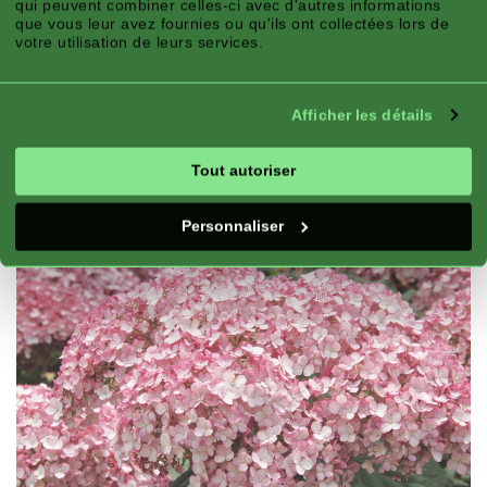
Zone Climatique:
Montagne, Atlantique,
qui peuvent combiner celles-ci avec d'autres informations
que vous leur avez fournies ou qu'ils ont collectées lors de
Méditerranéen
votre utilisation de leurs services.
Saison:
Été, Automne
Exposition:
Soleil, Mi-ombre
Afficher les détails
Bon Pour:
Parterre de fleurs, Jardinière
Floraison:
Floraison continue, Floraison,
Tout autoriser
Résistant à l'hiver
Personnaliser