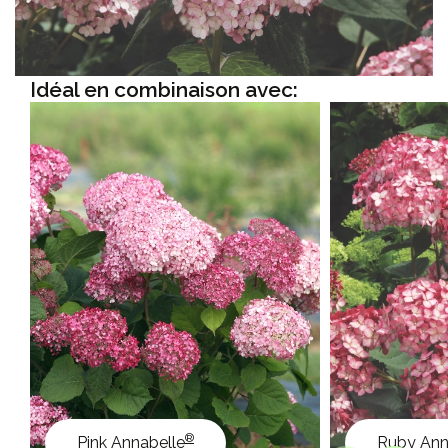
Idéal en combinaison avec:
®
Pink Annabelle
Ruby Ann