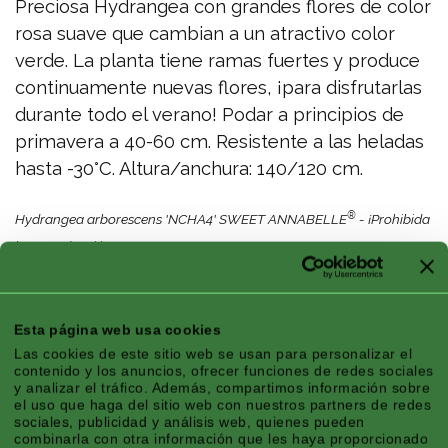
Preciosa Hydrangea con grandes flores de color
rosa suave que cambian a un atractivo color
verde. La planta tiene ramas fuertes y produce
continuamente nuevas flores, ¡para disfrutarlas
durante todo el verano! Podar a principios de
primavera a 40-60 cm. Resistente a las heladas
hasta -30°C. Altura/anchura: 140/120 cm.
®
Hydrangea arborescens 'NCHA4' SWEET ANNABELLE
- ¡Prohibida
la reproducción! EU PBR 52765
Características
Esta página web usa cookies
Las cookies de este sitio web se usan para personalizar el
contenido y los anuncios, ofrecer funciones de redes sociales
y analizar el tráfico. Además, compartimos información sobre
el uso que haga del sitio web con nuestros partners de redes
Zona Climática:
Montaña, Atlántico,
sociales, publicidad y análisis web, quienes pueden
combinarla con otra información que les haya proporcionado