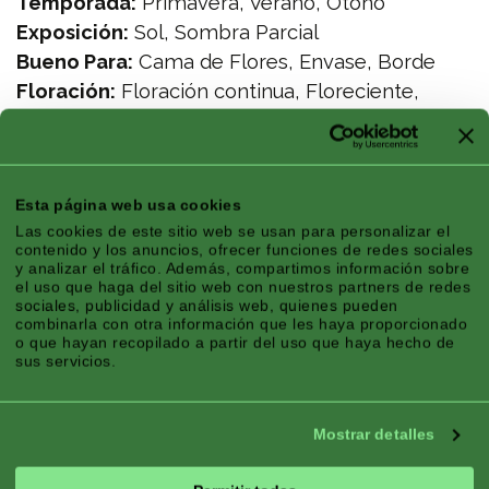
Temporada:
Primavera, Verano, Otoño
Exposición:
Sol, Sombra Parcial
Bueno Para:
Cama de Flores, Envase, Borde
Floración:
Floración continua, Floreciente,
Resistente al frío
Esta página web usa cookies
Las cookies de este sitio web se usan para personalizar el
contenido y los anuncios, ofrecer funciones de redes sociales
y analizar el tráfico. Además, compartimos información sobre
el uso que haga del sitio web con nuestros partners de redes
sociales, publicidad y análisis web, quienes pueden
combinarla con otra información que les haya proporcionado
o que hayan recopilado a partir del uso que haya hecho de
sus servicios.
Mostrar detalles