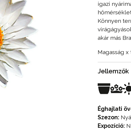
igazi nyárim
hőmérsékletn
Könnyen ter
virágágyások
akár más Bra
Magasság x 
Jellemzők
Éghajlati öv
Szezon:
Nyá
Expozíció:
N