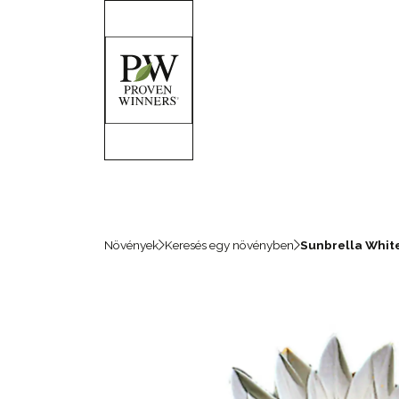
Növények
Keresés egy növényben
Sunbrella Whit