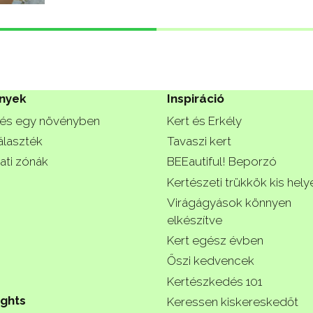
nyek
Inspiráció
és egy növényben
Kert és Erkély
álaszték
Tavaszi kert
ati zónák
BEEautiful! Beporzó
Kertészeti trükkök kis hely
Virágágyások könnyen
elkészítve
Kert egész évben
Őszi kedvencek
Kertészkedés 101
ights
Keressen kiskereskedőt