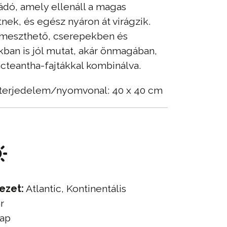
ádó, amely ellenáll a magas
ek, és egész nyáron át virágzik.
meszthető, cserepekben és
ban is jól mutat, akár önmagában,
cteantha-fajtákkal kombinálva.
terjedelem/nyomvonal: 40 x 40 cm
ezet:
Atlantic, Kontinentális
r
ap