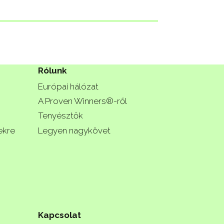
Rólunk
Európai hálózat
A Proven Winners®-ről
Tenyésztők
ekre
Legyen nagykövet
Kapcsolat