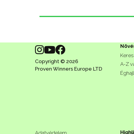
Növé
Keres
Copyright © 2026
A-Z v
Proven Winners Europe LTD
Éghajl
Highl
Adatvédelem