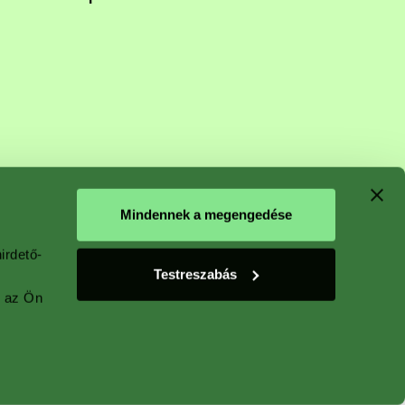
n starts
Mindennek a megengedése
irdető-
Testreszabás
 plant
y az Ön