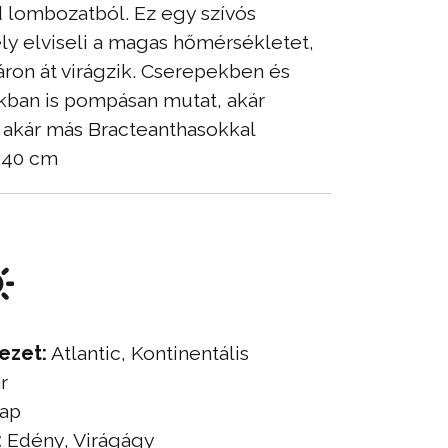
 lombozatból. Ez egy szívós
ly elviseli a magas hőmérsékletet,
ron át virágzik. Cserepekben és
kban is pompásan mutat, akár
akár más Bracteanthasokkal
x40 cm
ezet:
Atlantic, Kontinentális
r
ap
:
Edény, Virágágy