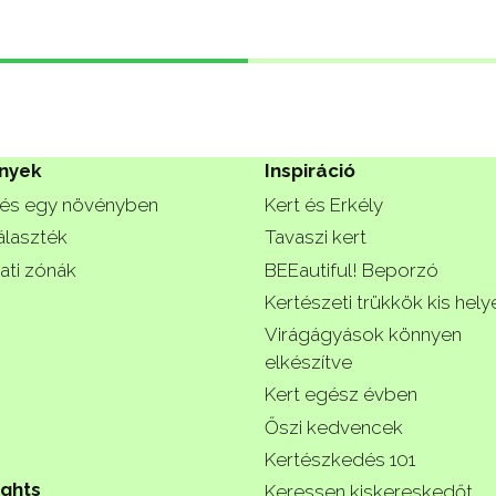
nyek
Inspiráció
és egy növényben
Kert és Erkély
álaszték
Tavaszi kert
ati zónák
BEEautiful! Beporzó
Kertészeti trükkök kis hely
Virágágyások könnyen
elkészítve
Kert egész évben
Őszi kedvencek
Kertészkedés 101
ights
Keressen kiskereskedőt