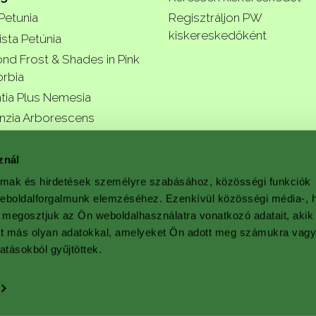
 Petunia
Regisztráljon PW
kiskereskedőként
ista Petúnia
nd Frost & Shades in Pink
rbia
tia Plus Nemesia
nzia Arborescens
r garde
znál
almak és hirdetések személyre szabásához, közösségi funkciók
weboldalforgalmunk elemzéséhez. Ezenkívül közösségi média-, h
 megosztjuk az Ön weboldalhasználatra vonatkozó adatait, akik
a better
at más olyan adatokkal, amelyeket Ön adott meg számukra vag
atásokból gyűjtöttek.