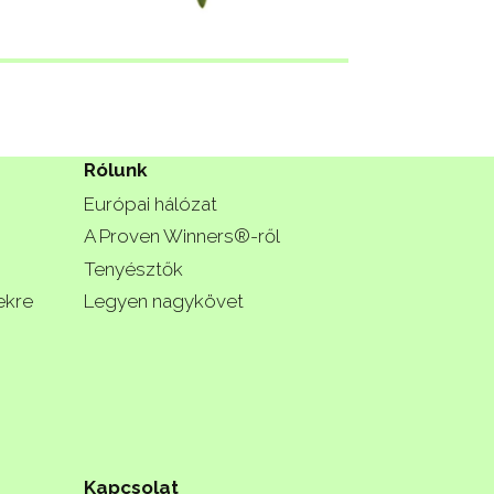
Rólunk
Európai hálózat
A Proven Winners®-ről
Tenyésztők
ekre
Legyen nagykövet
Kapcsolat