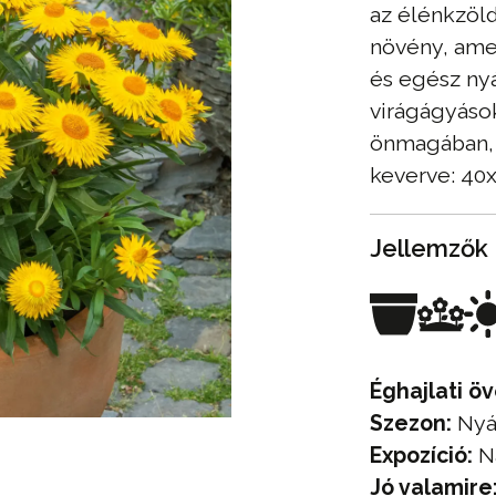
az élénkzöld
növény, ame
és egész nyá
virágágyáso
önmagában, 
keverve: 40
Jellemzők
Éghajlati öv
Szezon:
Nyá
Expozíció:
N
Jó valamire