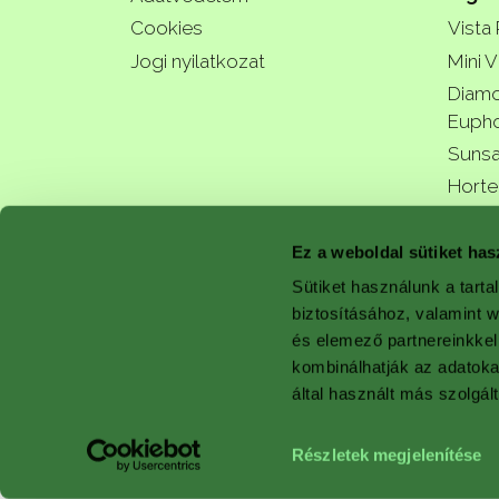
Cookies
Vista
Jogi nyilatkozat
Mini V
Diamo
Eupho
Sunsa
Horte
a bette
Ez a weboldal sütiket has
Sütiket használunk a tart
biztosításához, valamint 
és elemező partnereinkkel
with 
kombinálhatják az adatok
által használt más szolgált
Részletek megjelenítése