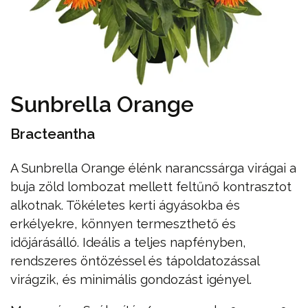
Sunbrella Orange
Bracteantha
A Sunbrella Orange élénk narancssárga virágai a
buja zöld lombozat mellett feltűnő kontrasztot
alkotnak. Tökéletes kerti ágyásokba és
erkélyekre, könnyen termeszthető és
időjárásálló. Ideális a teljes napfényben,
rendszeres öntözéssel és tápoldatozással
virágzik, és minimális gondozást igényel.