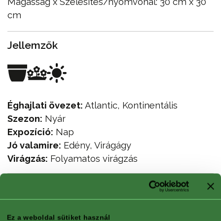
Magasság x Szélesítés/nyomvonal: 30 cm x 30
cm
Jellemzők
Éghajlati övezet:
Atlantic, Kontinentális
Szezon:
Nyár
Expozíció:
Nap
Jó valamire:
Edény, Virágágy
Virágzás:
Folyamatos virágzás
Ez a weboldal sütiket használ