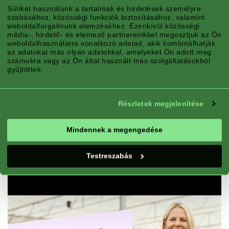
Sütiket használunk a tartalmak és hirdetések személyre
szabásához, közösségi funkciók biztosításához, valamint
weboldalforgalmunk elemzéséhez. Ezenkívül közösségi
média-, hirdető- és elemező partnereinkkel megosztjuk az Ön
weboldalhasználatra vonatkozó adatait, akik kombinálhatják
az adatokat más olyan adatokkal, amelyeket Ön adott meg
számukra vagy az Ön által használt más szolgáltatásokból
gyűjtöttek.
Részletek megjelenítése
Mindennek a megengedése
Testreszabás