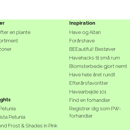
er
Inspiration
fter en plante
Have og Altan
ortiment
Forårshave
zoner
BEEautiful! Bestøver
Havehacks til små rum
Blomsterbede gjort nemt
Have hele året rundt
Efterårsfavoritter
Havearbejde 101
ights
Find en forhandler
 Petunia
Registrer dig som PW-
forhandler
ista Petunia
nd Frost & Shades in Pink