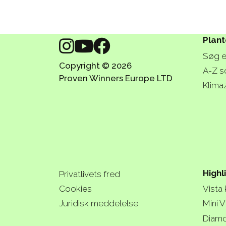
Plant
Søg e
Copyright © 2026
A-Z s
Proven Winners Europe LTD
Klima
Highl
Privatlivets fred
Cookies
Vista
Juridisk meddelelse
Mini V
Diamo