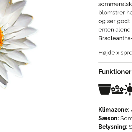
sommerelske
blomstrer h
og ser godt
enten alene 
Bracteantha-
Højde x spr
Funktioner
Klimazone:
Sæson:
Som
Belysning:
S