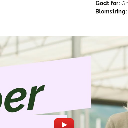
Godt for:
Gr
Blomstring: