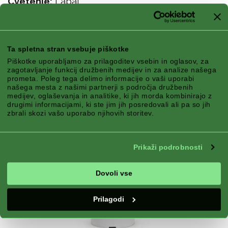
Cvetenje:
Lapai
Ta spletna stran vsebuje piškotke
Piškotke uporabljamo za prilagoditev vsebin in oglasov, za
zagotavljanje funkcij družbenih medijev in za analize našega
prometa. Poleg tega delimo informacije o vaši uporabi
našega mesta z našimi partnerji s področja družbenih
medijev, oglaševanja in analitike, ki jih morda kombinirajo z
drugimi informacijami, ki ste jim jih posredovali ali pa so jih
zbrali skozi vašo uporabo njihovih storitev.
Prikaži podrobnosti
Dovoli vse
Prilagodi