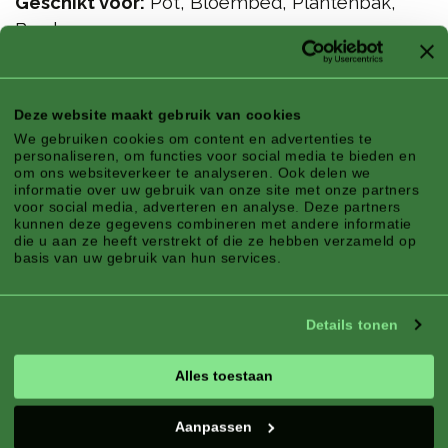
Geschikt voor:
Pot, Bloembed, Plantenbak,
Border
Bloei:
Bladplant
Deze website maakt gebruik van cookies
We gebruiken cookies om content en advertenties te
personaliseren, om functies voor social media te bieden en
om ons websiteverkeer te analyseren. Ook delen we
informatie over uw gebruik van onze site met onze partners
voor social media, adverteren en analyse. Deze partners
kunnen deze gegevens combineren met andere informatie
die u aan ze heeft verstrekt of die ze hebben verzameld op
basis van uw gebruik van hun services.
Details tonen
Alles toestaan
Aanpassen