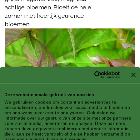
achtige bloemen. Bloeit de hele
zomer met heerlijk geurende
bloemen!
Deze website maakt gebruik van cookies
We gebruiken cookies om content en advertenties te
personaliseren, om functies voor social media te bieden en
om ons websiteverkeer te analyseren. Ook delen we
informatie over uw gebruik van onze site met onze partners
voor social media, adverteren en analyse. Deze partners
kunnen deze gegevens combineren met andere informatie
die u aan ze heeft verstrekt of die ze hebben verzameld op
basis van uw gebruik van hun services.