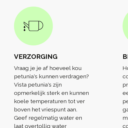
VERZORGING
B
Vraag je je af hoeveel kou
Ho
petunia's kunnen verdragen?
co
Vista petunia's zijn
pr
opmerkelijk sterk en kunnen
e
koele temperaturen tot ver
pe
boven het vriespunt aan.
ga
Geef regelmatig water en
m
laat overtollig water
c