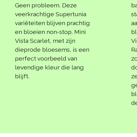
Geen probleem. Deze
b
veerkrachtige Supertunia
st
variëteiten blijven prachtig
a
en bloeien non-stop. Mini
bl
Vista Scarlet, met zijn
Vi
dieprode bloesems, is een
Ra
perfect voorbeeld van
z
levendige kleur die lang
do
blijft.
ze
g
bl
de