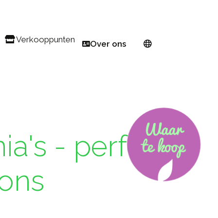
Verkooppunten
Over ons
lkon
Zoek een verkoper
Europees netwerk
Registreren als PW-verkoper
Over Proven Winners®
Pink Euphorbia
Bestuiver
Veredelaar
cs voor kleine ruimtes
Word ambassadeur
a's - perfect
ge bloembedden
ele jaar door
kons
orieten
101