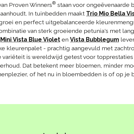
®
 van Proven Winners
staan voor ongeëvenaarde bl
aanhoudt. In tuinbedden maakt
Trio Mio Bella Vi
groei en perfect uitgebalanceerde kleurenmengs
ombinatie van sterk groeiende petunia's met lan
n
Mini Vista Blue Violet
en
Vista Bubblegum
leve
ke kleurenpalet - prachtig aangevuld met zachtr
variëteit is wereldwijd getest voor topprestaties
erhoud. Dat betekent meer bloemen, minder moe
nplezier, of het nu in bloembedden is of op je b