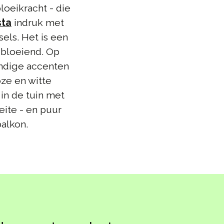
oeikracht - die
sta
indruk met
els. Het is een
gbloeiend. Op
ndige accenten
oze en witte
 in de tuin met
ite - en puur
alkon.