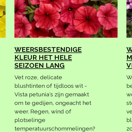
WEERSBESTENDIGE
W
KLEUR HET HELE
M
SEIZOEN LANG
V
Vet roze, delicate
W
blushtinten of tijdloos wit -
be
Vista petunia's zijn gemaakt
w
om te gedijen, ongeacht het
s
weer. Regen, wind of
ve
plotselinge
b
temperatuurschommelingen?
zo