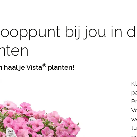
oppunt bij jou in d
nten
®
 haal je Vista
planten!
Kl
pa
P
V
wo
tu
pe