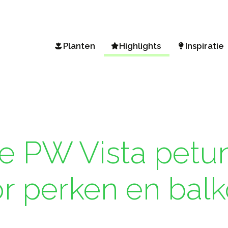
Planten
Highlights
Inspiratie
Een plant zoeken
Vista Petunia
Tuin & Ba
A-Z Assortiment
Mini Vista Petunia
Lente tuin
Klimaatzones
Diamond Frost & Shades in 
BEEmooi! 
Sunsatia Plus Nemesia
Tuiniertru
 PW Vista petuni
Hydrangea Arborescens
Eenvoudi
Tuin het h
r perken en bal
Herfst fav
Tuinieren 