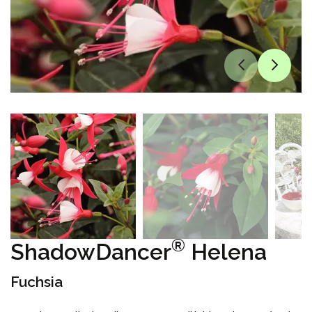
®
ShadowDancer
Helena
Fuchsia