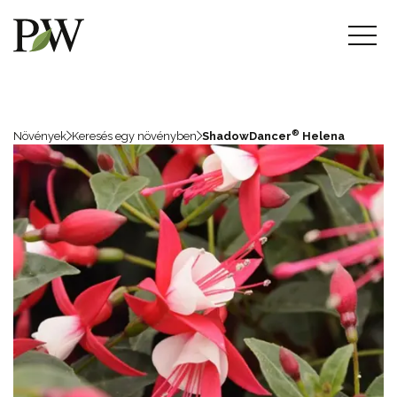
®
Növények
Keresés egy növényben
ShadowDancer
Helena