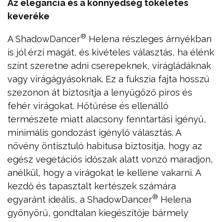
Az elegancia és a könnyedség tökéletes
keveréke
®
A ShadowDancer
Helena részleges árnyékban
is jól érzi magát, és kivételes választás, ha élénk
színt szeretne adni cserepeknek, virágládáknak
vagy virágágyásoknak. Ez a fukszia fajta hosszú
szezonon át biztosítja a lenyűgöző piros és
fehér virágokat. Hőtűrése és ellenálló
természete miatt alacsony fenntartási igényű,
minimális gondozást igénylő választás. A
növény öntisztuló habitusa biztosítja, hogy az
egész vegetációs időszak alatt vonzó maradjon,
anélkül, hogy a virágokat le kellene vakarni. A
kezdő és tapasztalt kertészek számára
®
egyaránt ideális, a ShadowDancer
Helena
gyönyörű, gondtalan kiegészítője bármely