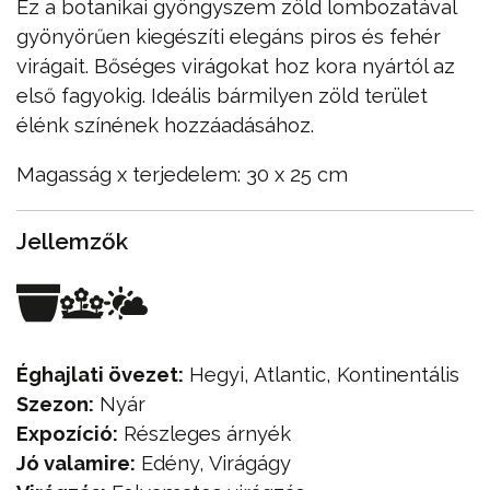
Ez a botanikai gyöngyszem zöld lombozatával
gyönyörűen kiegészíti elegáns piros és fehér
virágait. Bőséges virágokat hoz kora nyártól az
első fagyokig. Ideális bármilyen zöld terület
élénk színének hozzáadásához.
Magasság x terjedelem: 30 x 25 cm
Jellemzők
Éghajlati övezet:
Hegyi, Atlantic, Kontinentális
Szezon:
Nyár
Expozíció:
Részleges árnyék
Jó valamire:
Edény, Virágágy