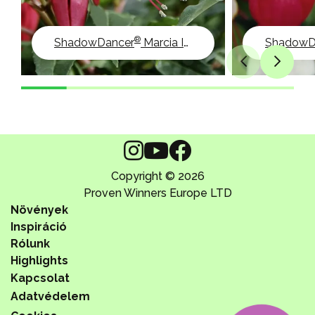
®
ShadowDancer
Marcia Improved
ShadowD
Copyright © 2026
Proven Winners Europe LTD
Növények
Inspiráció
Rólunk
Highlights
Kapcsolat
Adatvédelem