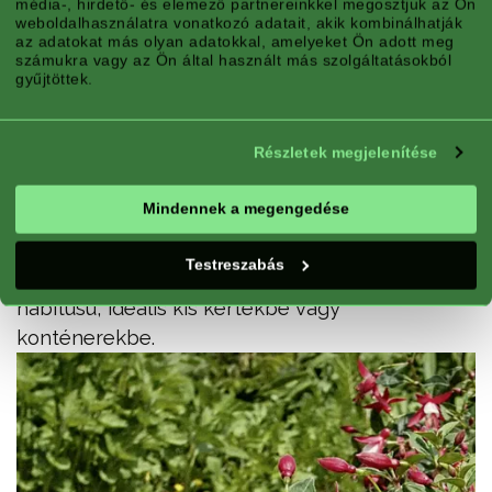
média-, hirdető- és elemező partnereinkkel megosztjuk az Ön
weboldalhasználatra vonatkozó adatait, akik kombinálhatják
az adatokat más olyan adatokkal, amelyeket Ön adott meg
számukra vagy az Ön által használt más szolgáltatásokból
gyűjtöttek.
Részletek megjelenítése
Mindennek a megengedése
KOMPAKT
Testreszabás
Takaros, kompakt növekedési
habitusú, ideális kis kertekbe vagy
konténerekbe.