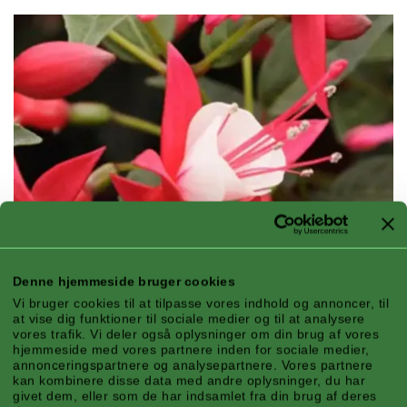
Denne hjemmeside bruger cookies
Vi bruger cookies til at tilpasse vores indhold og annoncer, til
at vise dig funktioner til sociale medier og til at analysere
vores trafik. Vi deler også oplysninger om din brug af vores
hjemmeside med vores partnere inden for sociale medier,
annonceringspartnere og analysepartnere. Vores partnere
kan kombinere disse data med andre oplysninger, du har
givet dem, eller som de har indsamlet fra din brug af deres