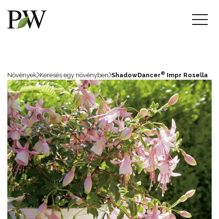
®
Növények
Keresés egy növényben
ShadowDancer
Impr Rosella