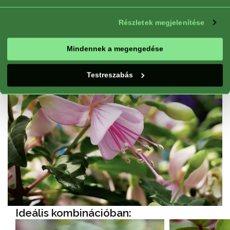
Jó valamire:
Edény, Virágágy
Virágzás:
Folyamatos virágzás
Részletek megjelenítése
Mindennek a megengedése
Testreszabás
Ideális kombinációban: