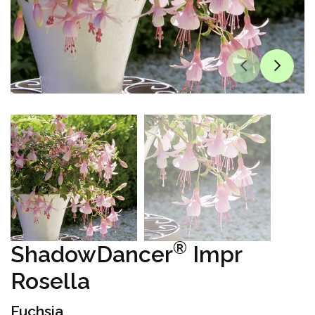
®
ShadowDancer
Impr
Rosella
Fuchsia