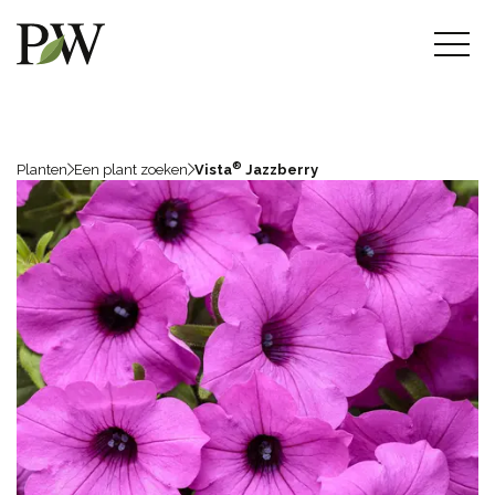
®
Planten
Een plant zoeken
Vista
Jazzberry