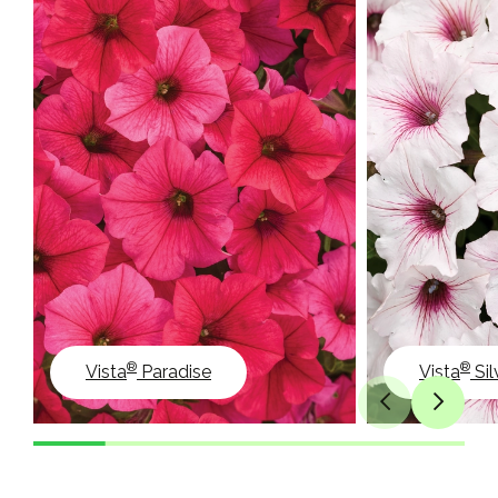
®
®
Vista
Paradise
Vista
Sil