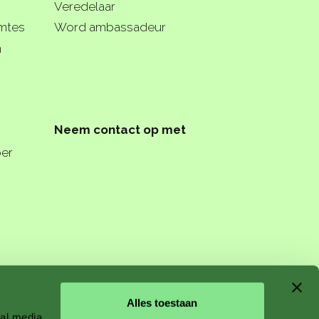
Veredelaar
imtes
Word ambassadeur
n
Neem contact op met
per
n starts
Alles toestaan
ial media