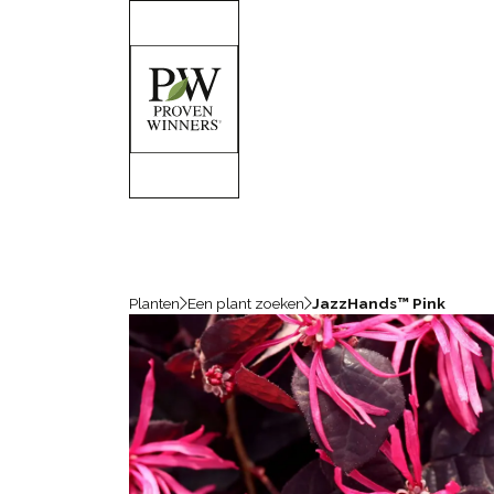
Planten
Een plant zoeken
JazzHands™ Pink