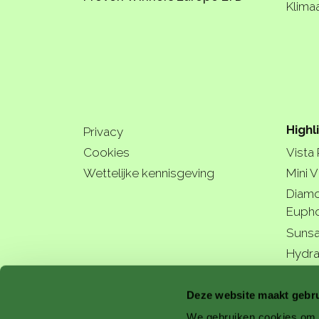
Klima
Highl
Privacy
Cookies
Vista
Wettelijke kennisgeving
Mini V
Diamo
Eupho
Sunsa
Hydra
a bette
Deze website maakt gebru
We gebruiken cookies om c