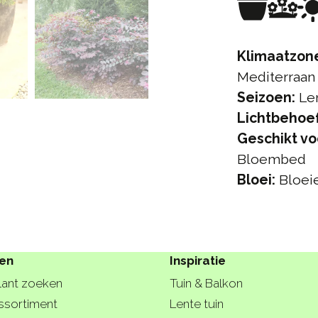
Klimaatzon
Mediterraan
Seizoen:
Le
Lichtbehoef
Geschikt vo
Bloembed
Bloei:
Bloei
ten
Inspiratie
lant zoeken
Tuin & Balkon
ssortiment
Lente tuin