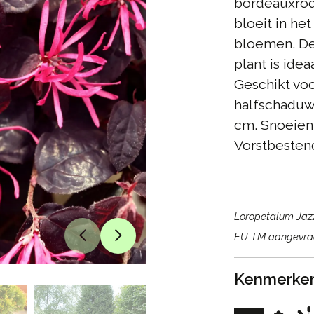
bordeauxrod
bloeit in het
bloemen. D
plant is idea
Geschikt voo
halfschaduw.
cm. Snoeien 
Vorstbestend
Loropetalum Jazz
EU TM aangevra
Kenmerke