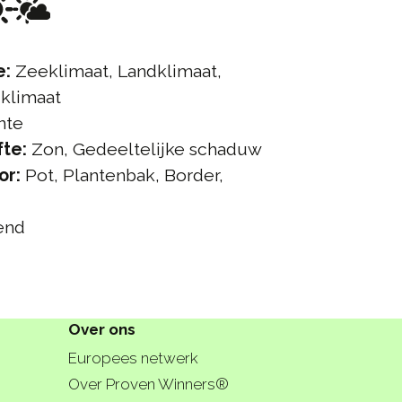
e:
Zeeklimaat, Landklimaat,
 klimaat
nte
te:
Zon, Gedeeltelijke schaduw
or:
Pot, Plantenbak, Border,
end
Over ons
Europees netwerk
Over Proven Winners®