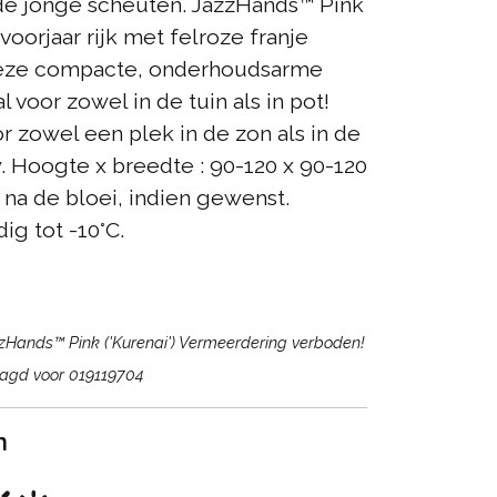
e jonge scheuten. JazzHands™ Pink
 voorjaar rijk met felroze franje
eze compacte, onderhoudsarme
al voor zowel in de tuin als in pot!
r zowel een plek in de zon als in de
 Hoogte x breedte : 90-120 x 90-120
na de bloei, indien gewenst.
ig tot -10°C.
Hands™ Pink ('Kurenai') Vermeerdering verboden!
agd voor 019119704
n