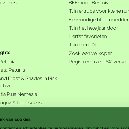
atzones
BEEmooi! Bestuiver
Tuiniertrucs voor kleine ru
Eenvoudige bloembedde
Tuin het hele jaar door
Herfst favorieten
Tuinieren 101
ights
Zoek een verkoper
 Petunia
Registreren als PW-verko
ista Petunia
nd Frost & Shades in Pink
rbia
tia Plus Nemesia
ngea Arborescens
r garde
ik van cookies
ontent en advertenties te personaliseren, om functies voor soc