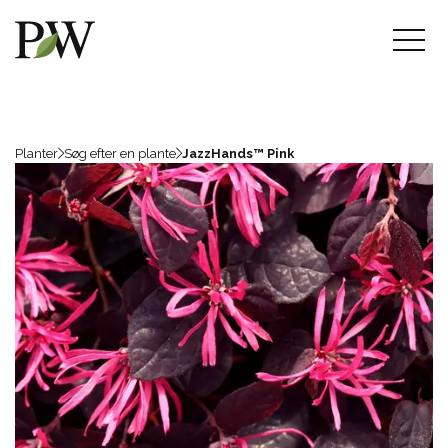
Planter
Søg efter en plante
JazzHands™ Pink