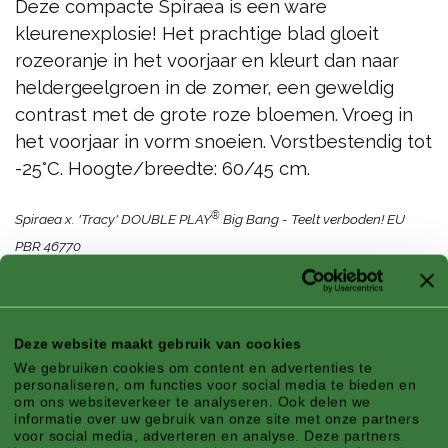
Deze compacte Spiraea is een ware
kleurenexplosie! Het prachtige blad gloeit
rozeoranje in het voorjaar en kleurt dan naar
heldergeelgroen in de zomer, een geweldig
contrast met de grote roze bloemen. Vroeg in
het voorjaar in vorm snoeien. Vorstbestendig tot
-25°C. Hoogte/breedte: 60/45 cm.
®
Spiraea x. 'Tracy' DOUBLE PLAY
Big Bang - Teelt verboden! EU
PBR 46770
Kenmerken
Deze website maakt gebruik van cookies
We gebruiken cookies om content en advertenties te
personaliseren, om functies voor social media te bieden en
om ons websiteverkeer te analyseren. Ook delen we
informatie over uw gebruik van onze site met onze partners
Klimaatzone:
Zeeklimaat, Landklimaat,
voor social media, adverteren en analyse. Deze partners