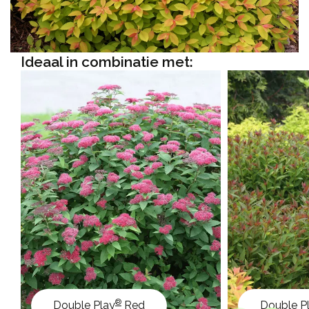
Ideaal in combinatie met:
®
Double Play
Red
Double P