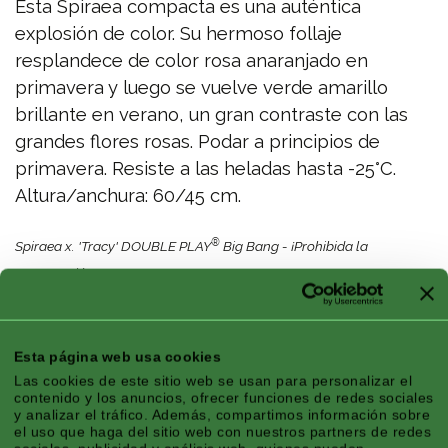
Esta Spiraea compacta es una auténtica
explosión de color. Su hermoso follaje
resplandece de color rosa anaranjado en
primavera y luego se vuelve verde amarillo
brillante en verano, un gran contraste con las
grandes flores rosas. Podar a principios de
primavera. Resiste a las heladas hasta -25°C.
Altura/anchura: 60/45 cm.
®
Spiraea x. 'Tracy' DOUBLE PLAY
Big Bang - ¡Prohibida la
propagación! EU PBR 46770
Características
Esta página web usa cookies
Las cookies de este sitio web se usan para personalizar el
contenido y los anuncios, ofrecer funciones de redes sociales
y analizar el tráfico. Además, compartimos información sobre
el uso que haga del sitio web con nuestros partners de redes