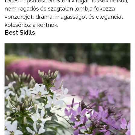
teljes napsütésben. Steril virágai, tüskék nélküli,
nem ragadós és szagtalan lombja fokozza
vonzerejét, drámai magasságot és eleganciát
kölcsönöz a kertnek.
Best Skills