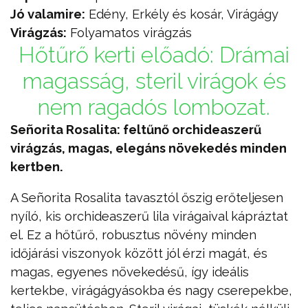
Jó valamire:
Edény, Erkély és kosár, Virágágy
Virágzás:
Folyamatos virágzás
Hőtűrő kerti előadó: Drámai
magasság, steril virágok és
nem ragadós lombozat.
Señorita Rosalita: feltűnő orchideaszerű
virágzás, magas, elegáns növekedés minden
kertben.
A Señorita Rosalita tavasztól őszig erőteljesen
nyíló, kis orchideaszerű lila virágaival kápráztat
el. Ez a hőtűrő, robusztus növény minden
időjárási viszonyok között jól érzi magát, és
magas, egyenes növekedésű, így ideális
kertekbe, virágágyásokba és nagy cserepekbe,