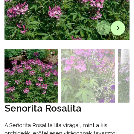
Senorita Rosalita
A Señorita Rosalita lila virágai, mint a kis
orchideák, erőteljesen virágoznak tavasztól