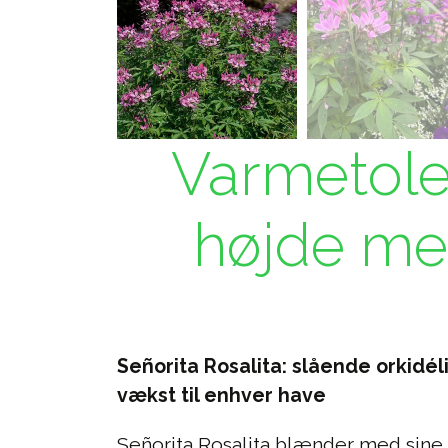
Varmetole
højde med
Señorita Rosalita: slående orkidé
vækst til enhver have
Señorita Rosalita blænder med sine 