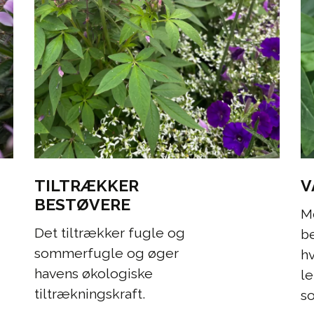
TILTRÆKKER
V
BESTØVERE
M
Det tiltrækker fugle og
be
sommerfugle og øger
hv
havens økologiske
le
tiltrækningskraft.
s