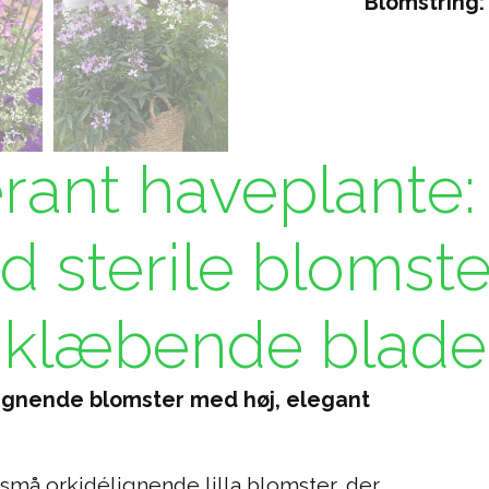
Blomstring:
rant haveplante:
 sterile blomste
klæbende blade
lignende blomster med høj, elegant
små orkidélignende lilla blomster, der