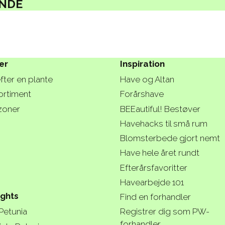
NDE
er
Inspiration
fter en plante
Have og Altan
ortiment
Forårshave
zoner
BEEautiful! Bestøver
Havehacks til små rum
Blomsterbede gjort nemt
Have hele året rundt
Efterårsfavoritter
Havearbejde 101
ights
Find en forhandler
 Petunia
Registrer dig som PW-
forhandler