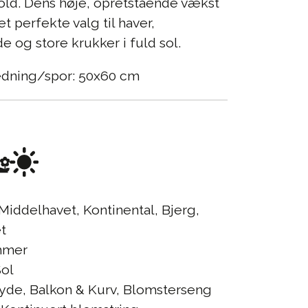
hold. Dens høje, opretstående vækst
et perfekte valg til haver,
 og store krukker i fuld sol.
edning/spor: 50x60 cm
Middelhavet, Kontinental, Bjerg,
t
mer
ol
yde, Balkon & Kurv, Blomsterseng