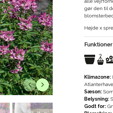
alle vejrfor
gør den til d
blomsterbede
Højde x spr
Funktioner
Klimazone:
Atlanterhave
Sæson:
Som
Belysning:
S
Godt for:
Gr