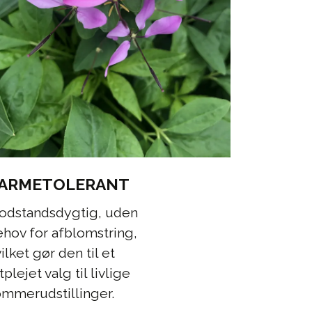
ARMETOLERANT
odstandsdygtig, uden
hov for afblomstring,
ilket gør den til et
tplejet valg til livlige
ommerudstillinger.