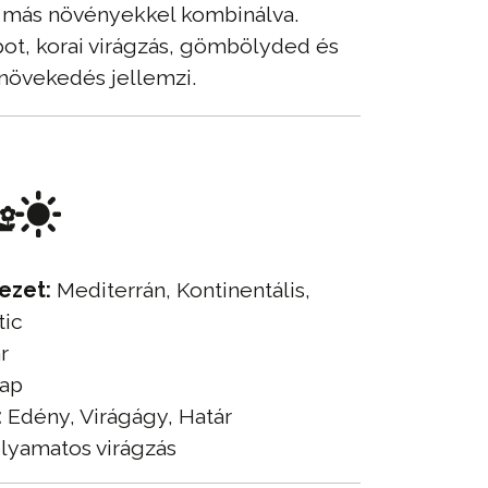
a más növényekkel kombinálva.
pot, korai virágzás, gömbölyded és
növekedés jellemzi.
ezet:
Mediterrán, Kontinentális,
tic
r
ap
:
Edény, Virágágy, Határ
lyamatos virágzás