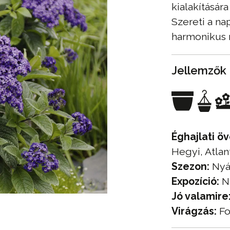
kialakításár
Szereti a na
harmonikus 
Jellemzők
Éghajlati öv
Hegyi, Atlan
Szezon:
Nyá
Expozíció:
N
Jó valamire
Virágzás:
Fo