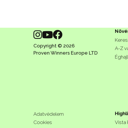
Növé
Keres
Copyright © 2026
A-Z v
Proven Winners Europe LTD
Éghajl
Highl
Adatvédelem
Cookies
Vista