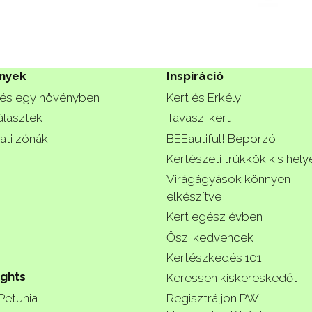
nyek
Inspiráció
és egy növényben
Kert és Erkély
álaszték
Tavaszi kert
ati zónák
BEEautiful! Beporzó
Kertészeti trükkök kis hely
Virágágyások könnyen
elkészítve
Kert egész évben
Őszi kedvencek
Kertészkedés 101
ights
Keressen kiskereskedőt
 Petunia
Regisztráljon PW