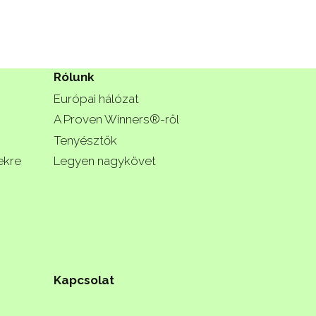
Rólunk
Európai hálózat
A Proven Winners®-ről
Tenyésztők
ekre
Legyen nagykövet
Kapcsolat