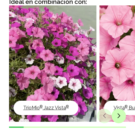
Ideal en combinación con:
®
®
®
TrioMio
Jazz Vista
Vista
Bu