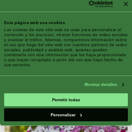
INCANSABLES
Floración continua a lo largo de
Esta página web usa cookies
toda la temporada, con flores de
Las cookies de este sitio web se usan para personalizar el
tamaño medio en tonos
contenido y los anuncios, ofrecer funciones de redes sociales
impresionantes.
y analizar el tráfico. Además, compartimos información sobre
el uso que haga del sitio web con nuestros partners de redes
sociales, publicidad y análisis web, quienes pueden
combinarla con otra información que les haya proporcionado
o que hayan recopilado a partir del uso que haya hecho de
sus servicios.
Mostrar detalles
Permitir todas
Personalizar