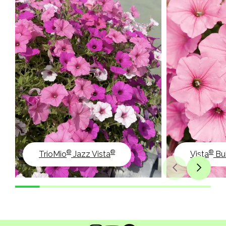
®
®
®
TrioMio
Jazz Vista
Vista
Bu